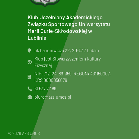
Klub Uczelniany Akademickiego
Związku Sportowego Uniwersytetu
Marii Curie-Skłodowskiej w
Lublinie
ul. Langiewicza 22, 20-032 Lublin
Klub jest Stowarzyszeniem Kultury
Fizycznej
NIP: 712-24-89-359, REGON: 431150007,
KRS
0000056079
81 537 77 69
biuro@azs.umcs.pl
© 2026 AZS UMCS