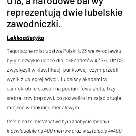
U18, a narodowe barwy
reprezentują dwie lubelskie
zawodniczki.
Lekkoatletyka
Tegoroczne mistrzostwa Polski U23 we Włocławku
były niezwykle udane dla lekkoatletów AZS-u UMCS.
Zwyciężyli w klasyfikacji punktowej, czym przebili
wynik z ubiegłej edycji. Lubelscy akademicy
ośmiokrotnie stawali na podium (dwa złota, trzy
srebra, trzy brązowy), co pozwoliło im zająć drugie
miejsce w rankingu medalowym.
Celem na te mistrzostwa było zdobycie medalu
indywidualnie na 400 metrów oraz w sztafecie 4×400