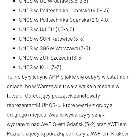
UMCS vs UE Wrocław (3,5-2,5)
UMCS vs Politechnika Lubelska (4,5-1,5)
UMCS vs Politechnika Gdańska (2,0-4,0)
UMCS vs UJ CM (1,5-4,5)
UMCS vs ŚUM Katowice (3-3)
UMCS vs SGGW Warszawa (3-3)
UMCS vs ZUT Szczecin (3-3)
UMCS vs KUL (3-3)
To nie były jedyne AMP-y jakie się odbyły w ostatnich
dniach, bo w Warszawie trwała walka o medale w
futsalu. Obiecujący początek zanotowały
reprezentantki UMCS-u, które wyszły z grupy z
drugiego miejsca. Awans wywalczyły dzięki
wygranym nad AWFiS-em Gdańsk (5-2) oraz AWF-em
Poznań, a jedyną porażkę odniosły z AWF-em Kraków