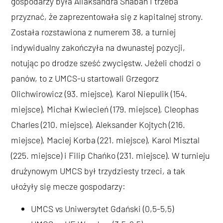
gospodarzy była Aliaksandra Shaban i trzeba
przyznać, że zaprezentowała się z kapitalnej strony.
Została rozstawiona z numerem 38, a turniej
indywidualny zakończyła na dwunastej pozycji,
notując po drodze sześć zwycięstw. Jeżeli chodzi o
panów, to z UMCS-u startowali Grzegorz
Olichwirowicz (93. miejsce), Karol Niepulik (154.
miejsce), Michał Kwiecień (179. miejsce), Cleophas
Charles (210. miejsce), Aleksander Kojtych (216.
miejsce), Maciej Korba (221. miejsce), Karol Misztal
(225. miejsce) i Filip Chańko (231. miejsce). W turnieju
drużynowym UMCS był trzydziesty trzeci, a tak
ułożyły się mecze gospodarzy:
UMCS vs Uniwersytet Gdański (0,5-5,5)