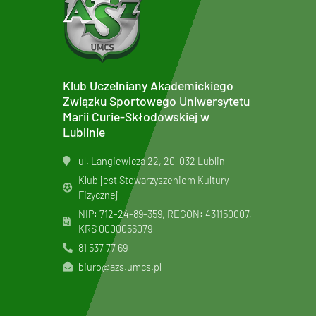
Klub Uczelniany Akademickiego
Związku Sportowego Uniwersytetu
Marii Curie-Skłodowskiej w
Lublinie
ul. Langiewicza 22, 20-032 Lublin
Klub jest Stowarzyszeniem Kultury
Fizycznej
NIP: 712-24-89-359, REGON: 431150007,
KRS
0000056079
81 537 77 69
biuro@azs.umcs.pl