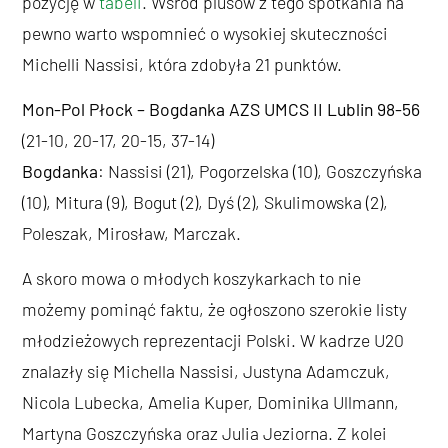
pozycję w
tabeli
. Wśród plusów z tego spotkania na
pewno warto wspomnieć o wysokiej skuteczności
Michelli Nassisi, która zdobyła 21 punktów.
Mon-Pol Płock – Bogdanka AZS UMCS II Lublin 98-56
(21-10, 20-17, 20-15, 37-14)
Bogdanka
: Nassisi (21), Pogorzelska (10), Goszczyńska
(10), Mitura (9), Bogut (2), Dyś (2), Skulimowska (2),
Poleszak, Mirosław, Marczak.
A skoro mowa o młodych koszykarkach to nie
możemy pominąć faktu, że ogłoszono szerokie listy
młodzieżowych reprezentacji Polski. W kadrze U20
znalazły się Michella Nassisi, Justyna Adamczuk,
Nicola Lubecka, Amelia Kuper, Dominika Ullmann,
Martyna Goszczyńska oraz Julia Jeziorna. Z kolei