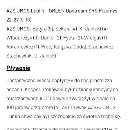
AZS UMCS Lublin – ORLEN Upstream SRS Przemyśl
22-27
(9-16)
AZS UMCS
: Batyra (5), Sekuła (4), K. Janicki (4),
Włudarczyk (3), Daniel (2), Pytka (2), Wielgus (1),
Abramowicz (1), Proć, Książka, Gadaj, Stachowicz,
Stachowiak, D. Janicki.
Pływanie
Fantastyczne wieści napłynęły do nas prosto zza
oceanu. Kacper Stokowski był bezkonkurencyjny na
mistrzostwach ACC i pewnie zwyciężył w finale na
100 jardów grzbietem (44.36). Pływak AZS-u UMCS
Lublin chwalony był szczególnie za świetną technikę.
Zachęcamy Państwa do rozliczenia swojego PIT-u z