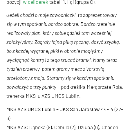
pozycji
wiceliderek
tabeli 1. ligi (grupa C).
Jeżeli chodzi o moje zawodniczki, to zaprezentowały
się w tym spotkaniu bardzo dobrze. Bardzo rzetelnie
realizowały plan, który sobie gdzieś tam wcześniej
założyłyśmy. Zagrały fajną piłkę ręczną, dosyć szybką,
bo z każdej wygranej piłki w obronie mogłyśmy
wyciągnąć kontrę i z tego rzucać bramki. Mamy teraz
tydzień przerwy, potem gramy mecz z Varsovią
przełożony z maja. Staramy się w każdym spotkaniu
powalczyć o trzy punkty
– podkreśliła Małgorzata Rola,
trenerka MKS-u AZS UMCS Lublin.
MKS AZS UMCS Lublin – JKS San Jarosław 44-14
(22-
6)
MKS AZS
: Dąbska (9), Cebula (7), Dziuba (6), Chodoń