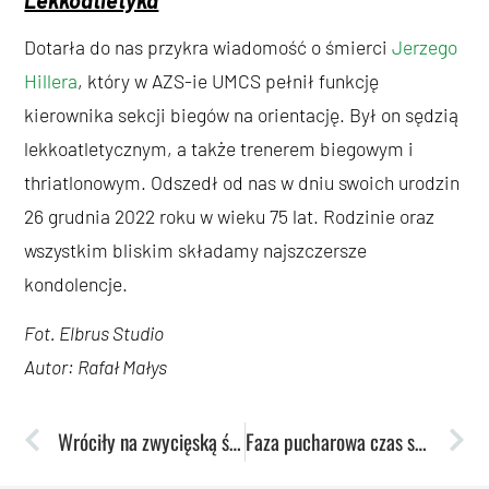
Dotarła do nas przykra wiadomość o śmierci
Jerzego
Hillera
, który w AZS-ie UMCS pełnił funkcję
kierownika sekcji biegów na orientację. Był on sędzią
lekkoatletycznym, a także trenerem biegowym i
thriatlonowym. Odszedł od nas w dniu swoich urodzin
26 grudnia 2022 roku w wieku 75 lat. Rodzinie oraz
wszystkim bliskim składamy najszczersze
kondolencje.
Fot. Elbrus Studio
Autor: Rafał Małys
Wróciły na zwycięską ścieżkę. Toruń pokonany!
Faza pucharowa czas start! Koszykarki zagrają we Fryburgu