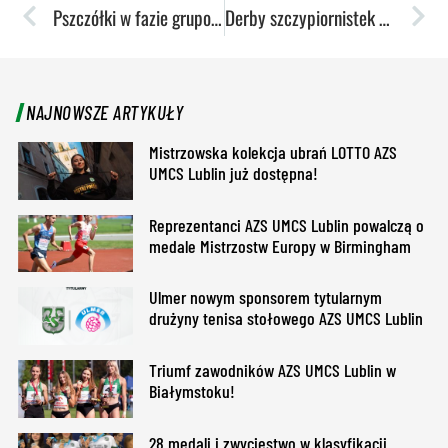
Pszczółki w fazie grupowej EuroCup!
Derby szczypiornistek dla AZS AWF Warszawa
NAJNOWSZE ARTYKUŁY
Mistrzowska kolekcja ubrań LOTTO AZS
UMCS Lublin już dostępna!
Reprezentanci AZS UMCS Lublin powalczą o
medale Mistrzostw Europy w Birmingham
Ulmer nowym sponsorem tytularnym
drużyny tenisa stołowego AZS UMCS Lublin
Triumf zawodników AZS UMCS Lublin w
Białymstoku!
28 medali i zwycięstwo w klasyfikacji