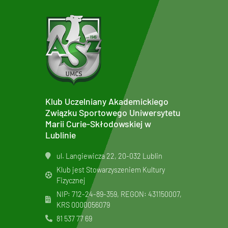
Klub Uczelniany Akademickiego
Związku Sportowego Uniwersytetu
Marii Curie-Skłodowskiej w
Lublinie
ul. Langiewicza 22, 20-032 Lublin
Klub jest Stowarzyszeniem Kultury
Fizycznej
NIP: 712-24-89-359, REGON: 431150007,
KRS
0000056079
81 537 77 69