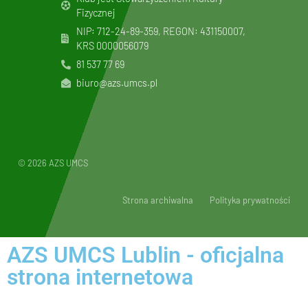
Fizycznej
NIP: 712-24-89-359, REGON: 431150007,
KRS
0000056079
81 537 77 69
biuro@azs.umcs.pl
© 2026 AZS UMCS
Strona archiwalna
Polityka prywatności
AZS UMCS Lublin - oficjalna
strona internetowa