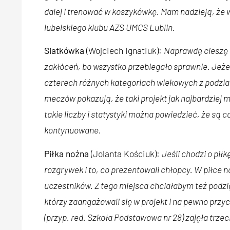
dalej i trenować w koszykówkę. Mam nadzieją, że 
lubelskiego klubu AZS UMCS Lublin.
Siatkówka
(Wojciech Ignatiuk):
Naprawdę cieszę s
zakłóceń, bo wszystko przebiegało sprawnie. Jeżeli
czterech różnych kategoriach wiekowych z podzia
meczów pokazują, że taki projekt jak najbardziej ma
takie liczby i statystyki można powiedzieć, że są 
kontynuowane.
Piłka nożna
(Jolanta Kościuk):
Jeśli chodzi o pi
rozgrywek i to, co prezentowali chłopcy. W piłce 
uczestników. Z tego miejsca chciałabym też podz
którzy zaangażowali się w projekt i na pewno przyc
(przyp. red. Szkoła Podstawowa nr 28) zajęła trzec