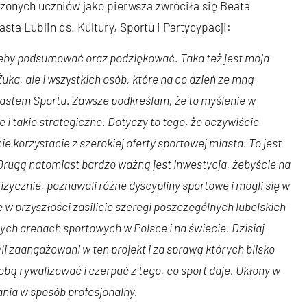
zonych uczniów jako pierwsza zwróciła się Beata
a Lublin ds. Kultury, Sportu i Partycypacji:
, żeby podsumować oraz podziękować. Taka też jest moja
Żuka, ale i wszystkich osób, które na co dzień ze mną
iastem Sportu. Zawsze podkreślam, że to myślenie w
e i takie strategiczne. Dotyczy to tego, że oczywiście
ie korzystacie z szerokiej oferty sportowej miasta. To jest
 Drugą natomiast bardzo ważną jest inwestycja, żebyście na
fizycznie, poznawali różne dyscypliny sportowe i mogli się w
 w przyszłości zasilicie szeregi poszczególnych lubelskich
ych arenach sportowych w Polsce i na świecie. Dzisiaj
i zaangażowani w ten projekt i za sprawą których blisko
bą rywalizować i czerpać z tego, co sport daje. Ukłony w
ania w sposób profesjonalny.