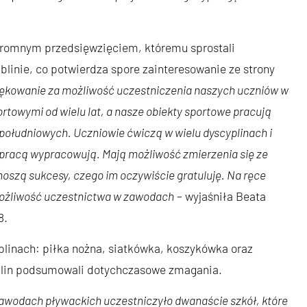
gromnym przedsięwzięciem, któremu sprostali
blinie, co potwierdza spore zainteresowanie ze strony
kowanie za możliwość uczestniczenia naszych uczniów w
rtowymi od wielu lat, a nasze obiekty sportowe pracują
południowych. Uczniowie ćwiczą w wielu dyscyplinach i
 pracą wypracowują. Mają możliwość zmierzenia się ze
noszą sukcesy, czego im oczywiście gratuluję. Na ręce
możliwość uczestnictwa w zawodach
– wyjaśniła Beata
8.
linach: piłka nożna, siatkówka, koszykówka oraz
plin podsumowali dotychczasowe zmagania.
 zawodach pływackich uczestniczyło dwanaście szkół, które