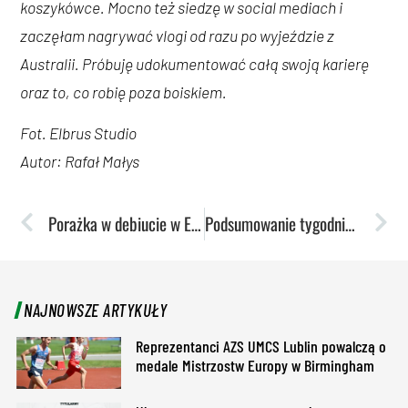
koszykówce. Mocno też siedzę w social mediach i
zaczęłam nagrywać vlogi od razu po wyjeździe z
Australii. Próbuję udokumentować całą swoją karierę
oraz to, co robię poza boiskiem.
Fot. Elbrus Studio
Autor: Rafał Małys
Porażka w debiucie w Eurolidze
Podsumowanie tygodnia: Przełamanie tenisistek stołowych i triumf szczypiornistek w derbach Lublina
NAJNOWSZE ARTYKUŁY
Reprezentanci AZS UMCS Lublin powalczą o
medale Mistrzostw Europy w Birmingham