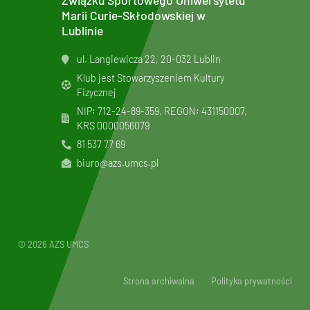
Związku Sportowego Uniwersytetu
Marii Curie-Skłodowskiej w
Lublinie
ul. Langiewicza 22, 20-032 Lublin
Klub jest Stowarzyszeniem Kultury
Fizycznej
NIP: 712-24-89-359, REGON: 431150007,
KRS
0000056079
81 537 77 69
biuro@azs.umcs.pl
© 2026 AZS UMCS
Strona archiwalna
Polityka prywatności