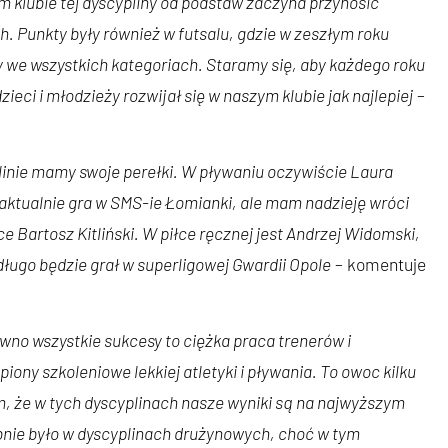
m klubie tej dyscypliny od podstaw zaczyna przynosić
h. Punkty były również w futsalu, gdzie w zeszłym roku
 we wszystkich kategoriach. Staramy się, aby każdego roku
ieci i młodzieży rozwijał się w naszym klubie jak najlepiej
–
linie mamy swoje perełki. W pływaniu oczywiście Laura
 aktualnie gra w SMS-ie Łomianki, ale mam nadzieję wróci
 Bartosz Kitliński. W piłce ręcznej jest Andrzej Widomski,
edługo będzie grał w superligowej Gwardii Opole
– komentuje
wno wszystkie sukcesy to ciężka praca trenerów i
ony szkoleniowe lekkiej atletyki i pływania. To owoc kilku
tym, że w tych dyscyplinach nasze wyniki są na najwyższym
bnie było w dyscyplinach drużynowych, choć w tym