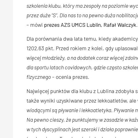
szkolenia klubu, który ma zespoły na poziomie w
przez duże “S”. Dla nas to na pewno duża nobilitacj
– mówi
prezes AZS UMCS Lublin, Rafał Walczyk
.
Dla porównania dwa lata temu, kiedy akademicy 
1202.63 pkt. Przed rokiem z kolei, gdy uplasowali 
więcej młodzieży, a na dodatek coraz więcej zdoln
dla sportu latach covidowych, gdzie często szkole
fizycznego
– ocenia prezes.
Najwięcej punktów dla klubu z Lublina zdobyła 
także wyniki uzyskiwane przez lekkoatletów, ale 
wiodącymi są pływanie i lekkoatletyka. Pływanie m
Na pewno cieszy, że punktujemy w zasadzie w każde
w tych dyscyplinach jest szeroki i działa poprawn