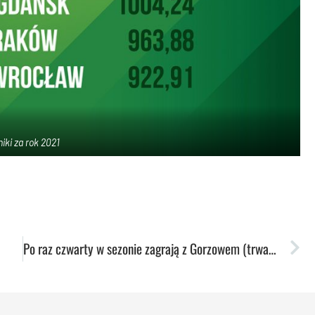
iki za rok 2021
Po raz czwarty w sezonie zagrają z Gorzowem (trwa sprzedaż biletów)