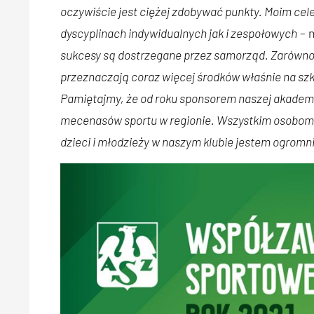
oczywiście jest ciężej zdobywać punkty. Moim cel
dyscyplinach indywidualnych jak i zespołowych
– 
sukcesy są dostrzegane przez samorząd. Zarówno M
przeznaczają coraz więcej środków właśnie na szko
Pamiętajmy, że od roku sponsorem naszej akademii
mecenasów sportu w regionie. Wszystkim osobom i 
dzieci i młodzieży w naszym klubie jestem ogromn