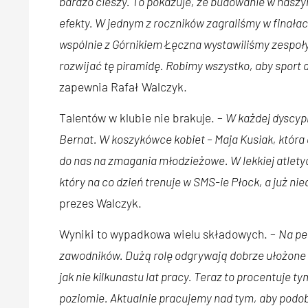
bardzo cieszy. To pokazuje, że budowanie w naszy
efekty. W jednym z roczników zagraliśmy w finałac
wspólnie z Górnikiem Łęczna wystawiliśmy zespoły
rozwijać tę piramidę. Robimy wszystko, aby sport dz
zapewnia Rafał Walczyk.
Talentów w klubie nie brakuje. –
W każdej dyscyp
Bernat. W koszykówce kobiet – Maja Kusiak, która
do nas na zmagania młodzieżowe. W lekkiej atletyce
który na co dzień trenuje w SMS-ie Płock, a już ni
prezes Walczyk.
Wyniki to wypadkowa wielu składowych. –
Na pe
zawodników. Dużą rolę odgrywają dobrze ułożone pi
jak nie kilkunastu lat pracy. Teraz to procentuje 
poziomie. Aktualnie pracujemy nad tym, aby podo