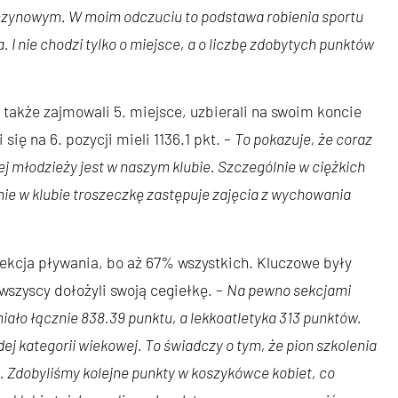
yczynowym. W moim odczuciu to podstawa robienia sportu
a. I nie chodzi tylko o miejsce, a o liczbę zdobytych punktów
także zajmowali 5. miejsce, uzbierali na swoim koncie
się na 6. pozycji mieli 1136.1 pkt. –
To pokazuje, że coraz
ej młodzieży jest w naszym klubie. Szczególnie w ciężkich
nie w klubie troszeczkę zastępuje zajęcia z wychowania
sekcja pływania, bo aż 67% wszystkich. Kluczowe były
wszyscy dołożyli swoją cegiełkę. –
Na pewno sekcjami
iało łącznie 838.39 punktu, a lekkoatletyka 313 punktów.
j kategorii wiekowej. To świadczy o tym, że pion szkolenia
ie. Zdobyliśmy kolejne punkty w koszykówce kobiet, co