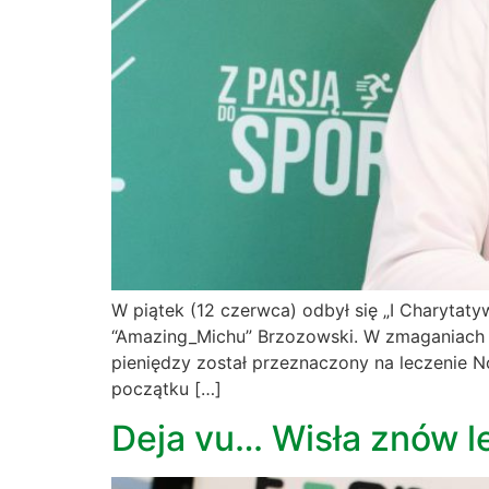
W piątek (12 czerwca) odbył się „I Charytat
“Amazing_Michu” Brzozowski. W zmaganiach 
pieniędzy został przeznaczony na leczeni
początku […]
Deja vu… Wisła znów l