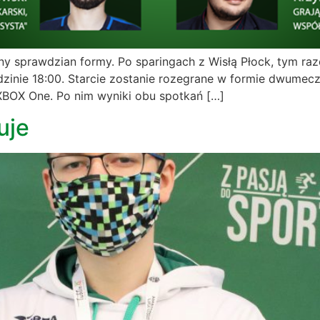
 sprawdzian formy. Po sparingach z Wisłą Płock, tym raze
zinie 18:00. Starcie zostanie rozegrane w formie dwumecz
 XBOX One. Po nim wyniki obu spotkań […]
uje