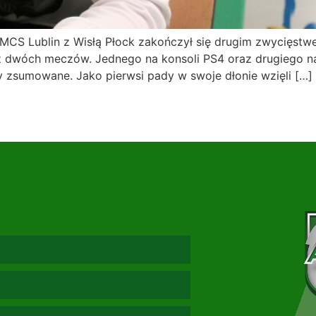
CS Lublin z Wisłą Płock zakończył się drugim zwycięstwe
ię z dwóch meczów. Jednego na konsoli PS4 oraz drugiego 
ły zsumowane. Jako pierwsi pady w swoje dłonie wzięli […]