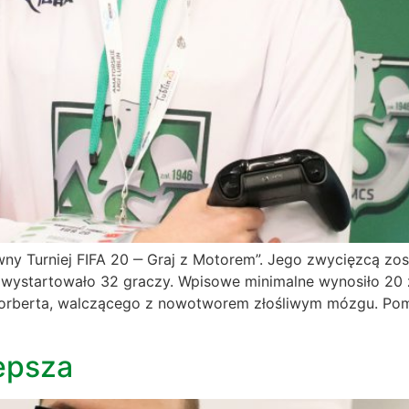
ywny Turniej FIFA 20 ‒ Graj z Motorem”. Jego zwycięzcą z
wystartowało 32 graczy. Wpisowe minimalne wynosiło 20 
e Norberta, walczącego z nowotworem złośliwym mózgu. 
epsza