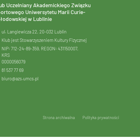
ub Uczelniany Akademickiego Związku
ortowego Uniwersytetu Marii Curie-
łodowskiej w Lublinie
ul. Langiewicza 22, 20-032 Lublin
Klub jest Stowarzyszeniem Kultury Fizycznej
NIP: 712-24-89-359, REGON: 431150007,
KRS
0000056079
81 537 77 69
biuro@azs.umcs.pl
Strona archiwalna
Polityka prywatności