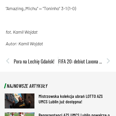
“Amazing_Michu” ‒ “Toninho” 3-1 (1-0)
fot. Kamil Wojdat
Autor: Kamil Wojdat
Pora na Lechię Gdańsk!
FIFA 20: debiut Laxona w Ekstraklasa Games
NAJNOWSZE ARTYKUŁY
Mistrzowska kolekcja ubrań LOTTO AZS
UMCS Lublin już dostępna!
Reprezentanci AZS UMCS Lublin powalczą o