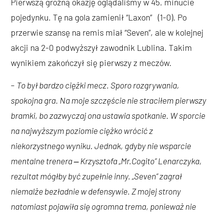
Pierwszą groźną okazję oglądaliśmy w 45. minucie
pojedynku. Tę na gola zamienił “Laxon” (1-0). Po
przerwie szansę na remis miał “Seven”, ale w kolejnej
akcji na 2-0 podwyższył zawodnik Lublina. Takim
wynikiem zakończył się pierwszy z meczów.
–
To był bardzo ciężki mecz. Sporo rozgrywania,
spokojna gra. Na moje szczęście nie straciłem pierwszy
bramki, bo zazwyczaj ona ustawia spotkanie. W sporcie
na najwyższym poziomie ciężko wrócić z
niekorzystnego wyniku. Jednak, gdyby nie wsparcie
mentalne trenera ‒ Krzysztofa „Mr.Cogito” Lenarczyka,
rezultat mógłby być zupełnie inny. „Seven” zagrał
niemalże bezładnie w defensywie. Z mojej strony
natomiast pojawiła się ogromna trema, ponieważ nie