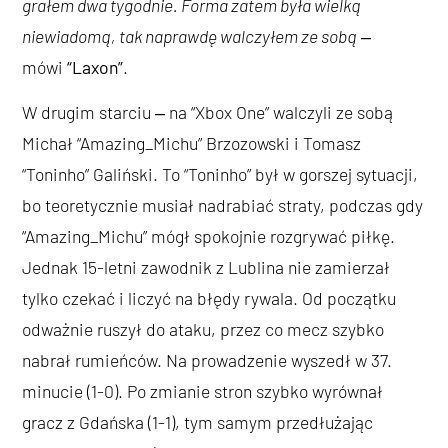
grałem dwa tygodnie. Forma zatem była wielką
niewiadomą, tak naprawdę walczyłem ze sobą
‒
mówi
“Laxon”
.
W drugim starciu ‒ na “Xbox One” walczyli ze sobą
Michał “Amazing_Michu” Brzozowski i Tomasz
“Toninho” Galiński. To “Toninho” był w gorszej sytuacji,
bo teoretycznie musiał nadrabiać straty, podczas gdy
“Amazing_Michu” mógł spokojnie rozgrywać piłkę.
Jednak 15-letni zawodnik z Lublina nie zamierzał
tylko czekać i liczyć na błędy rywala. Od początku
odważnie ruszył do ataku, przez co mecz szybko
nabrał rumieńców. Na prowadzenie wyszedł w 37.
minucie (1-0). Po zmianie stron szybko wyrównał
gracz z Gdańska (1-1), tym samym przedłużając