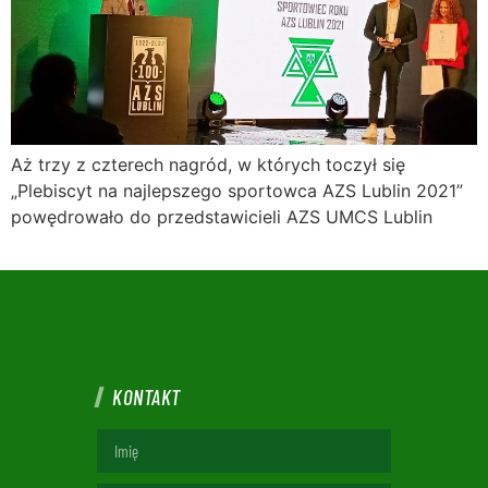
Aż trzy z czterech nagród, w których toczył się
„Plebiscyt na najlepszego sportowca AZS Lublin 2021”
powędrowało do przedstawicieli AZS UMCS Lublin
KONTAKT