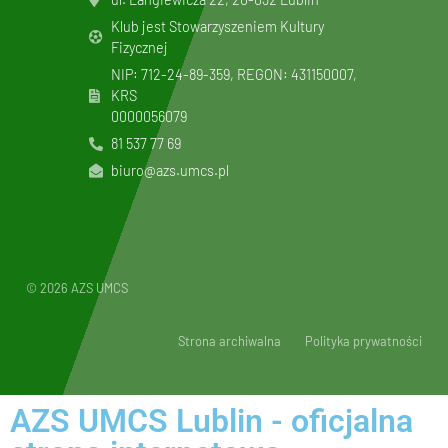
Klub jest Stowarzyszeniem Kultury
Fizycznej
NIP: 712-24-89-359, REGON: 431150007,
KRS
0000056079
81 537 77 69
biuro@azs.umcs.pl
© 2026 AZS UMCS
Strona archiwalna
Polityka prywatności
AZS UMCS Lublin - oficjalna