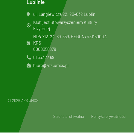
Lublinie
ul. Langiewicza 22, 20-032 Lublin
Klub jest Stowarzyszeniem Kultury
Fizycznej
NIP: 712-24-89-359, REGON: 431150007,
KRS
0000056079
81 537 77 69
biuro@azs.umcs.pl
© 2026 AZS UMCS
Strona archiwalna
Polityka prywatności