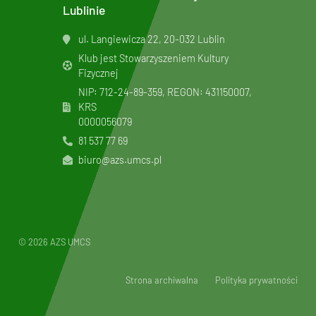
Lublinie
ul. Langiewicza 22, 20-032 Lublin
Klub jest Stowarzyszeniem Kultury
Fizycznej
NIP: 712-24-89-359, REGON: 431150007,
KRS
0000056079
81 537 77 69
biuro@azs.umcs.pl
© 2026 AZS UMCS
Strona archiwalna
Polityka prywatności