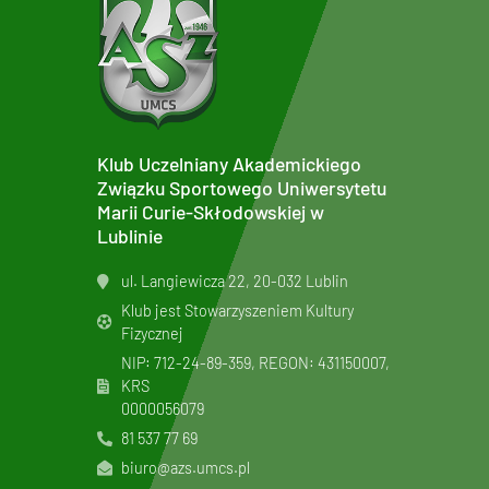
Klub Uczelniany Akademickiego
Związku Sportowego Uniwersytetu
Marii Curie-Skłodowskiej w
Lublinie
ul. Langiewicza 22, 20-032 Lublin
Klub jest Stowarzyszeniem Kultury
Fizycznej
NIP: 712-24-89-359, REGON: 431150007,
KRS
0000056079
81 537 77 69
biuro@azs.umcs.pl