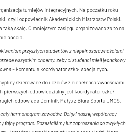
rganizacją turniejów integracyjnych. Na początku roku
ski, czyli odpowiednik Akademickich Mistrzostw Polski.
a taką skalę. O mniejszym zasięgu organizowano za to na
nie boccia.
zekiwaniom przyszłych studentów z niepełnosprawnościami.
przede wszystkim chcemy, żeby ci studenci mieli jednakowy
prawne
– komentuje koordynator szkół specjalnych.
cypliny skierowane do uczniów z niepełnosprawnościami
ch pierwszych odpowiedzialny jest koordynator szkół
 drugich odpowiada Dominik Małys z Biura Sportu UMCS.
 cały harmonogram zawodów. Dzięki naszej współpracy
my fajny program. Rozesłaliśmy już zaproszenia do zwykłych