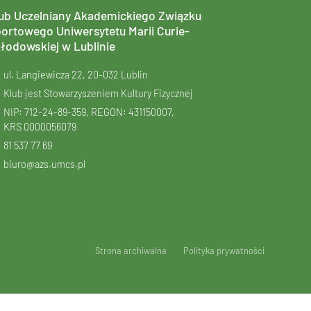
ub Uczelniany Akademickiego Związku
ortowego Uniwersytetu Marii Curie-
łodowskiej w Lublinie
ul. Langiewicza 22, 20-032 Lublin
Klub jest Stowarzyszeniem Kultury Fizycznej
NIP: 712-24-89-359, REGON: 431150007,
KRS
0000056079
81 537 77 69
biuro@azs.umcs.pl
Strona archiwalna
Polityka prywatności