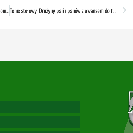
Startują play-offy. Dwumecz Pszczółek z SKK Polonią na Globusie
Tenis stołowy. Drużyny pań i panów z awansem do finałów AMP