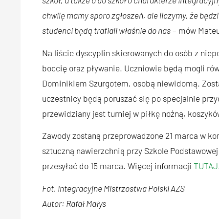
szkół, a także o do szkół o charakterze integracy
chwilę mamy sporo zgłoszeń, ale liczymy, że będzie
studenci będą trafiali właśnie do nas
– mów Mateu
Na liście dyscyplin skierowanych do osób z ni
boccię oraz pływanie. Uczniowie będą mogli ró
Dominikiem Szurgotem, osobą niewidomą. Zostan
uczestnicy będą poruszać się po specjalnie pr
przewidziany jest turniej w piłkę nożną, koszykó
Zawody zostaną przeprowadzone 21 marca w komp
sztuczną nawierzchnią przy Szkole Podstawowej 
przesyłać do 15 marca. Więcej informacji
TUTAJ
Fot. Integracyjne Mistrzostwa Polski AZS
Autor: Rafał Małys