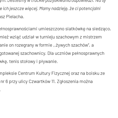
jnym. Jesteśmy w trackie pozyskiwania odpowiedzi.
Na tę
 ich jeszcze więcej. Mamy nadzieję, że ci potencjalni
sz Pielacha.
epełnosprawnościami umieszczono siatkówkę na siedząco,
wnież wziąć udział w turnieju szachowym z mistrzem
ie on rozegrany w formie ,,żywych szachów”, a
zygotowanej szachownicy. Dla uczniów pełnosprawnych
wkę, tenis stołowy i pływanie.
leksie Centrum Kultury Fizycznej oraz na boisku ze
nr 6 przy ulicy Czwartków 11. Zgłoszenia można
.