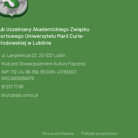
ub Uczelniany Akademickiego Związku
ortowego Uniwersytetu Marii Curie-
łodowskiej w Lublinie
ul. Langiewicza 22, 20-032 Lublin
Klub jest Stowarzyszeniem Kultury Fizycznej
NIP: 712-24-89-359, REGON: 431150007,
KRS
0000056079
81 537 77 69
biuro@azs.umcs.pl
Strona archiwalna
Polityka prywatności