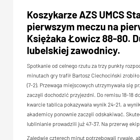
Koszykarze AZS UMCS Star
pierwszym meczu na pier
Księżaka Łowicz 88-80. Du
lubelskiej zawodnicy.
Spotkanie od celnego rzutu za trzy punkty rozpo
minutach gry trafił Bartosz Ciechociński zrobiło
(7-2). Przewaga miejscowych utrzymywała się prz
zaczęli dochodzić przyjezdni. Do remisu 18-18 
kwarcie tablica pokazywała wynik 24-21, a wynik
akademicy ponownie zaczęli odskakiwać. Skutecz
lublinianie prowadzili już 47-37. Na przerwę ekip
Zaledwie czterech minut potrzebowali rywale, ab