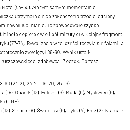
n Motel (54-55). Ale tym samym momentalnie
liczka utrzymała się do zakończenia trzeciej odsłony
dominowali lublinianie. To zaowocowało szybko
 Minęło dopiero dwie i pół minuty gry. Kolejny fragment
ku (77-74). Rywalizacja w tej części toczyła się falami, a
ostatecznie zwyciężył 88-80. Wynik ustalił
 Łuszczewskiego, zdobywca 17 oczek, Bartosz
-80 (24-21, 24-20, 15-20, 25-19)
(15), Obarek (12), Pelczar (9), Muda (6), Myśliwiec (6),
pka (DNP).
(12), Stanios (9), Świderski (6), Dylik (4), Fatz (2), Kramarz