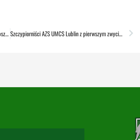
Niesamowite emocje w hali MOSiR. Pszczółka lepsza od Spartaka!
Szczypiorniści AZS UMCS Lublin z pierwszym zwycięstwem w sezonie