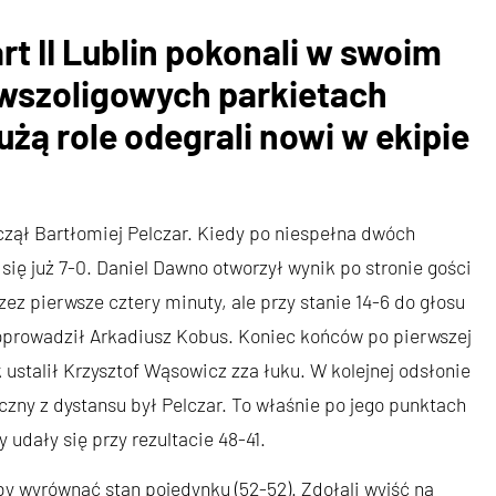
t II Lublin pokonali w swoim
wszoligowych parkietach
żą role odegrali nowi w ekipie
czął Bartłomiej Pelczar. Kiedy po niespełna dwóch
 się już 7-0. Daniel Dawno otworzył wynik po stronie gości
ez pierwsze cztery minuty, ale przy stanie 14-6 do głosu
doprowadził Arkadiusz Kobus. Koniec końców po pierwszej
 ustalił Krzysztof Wąsowicz zza łuku. W kolejnej odsłonie
ny z dystansu był Pelczar. To właśnie po jego punktach
y udały się przy rezultacie 48-41.
y wyrównać stan pojedynku (52-52). Zdołali wyjść na