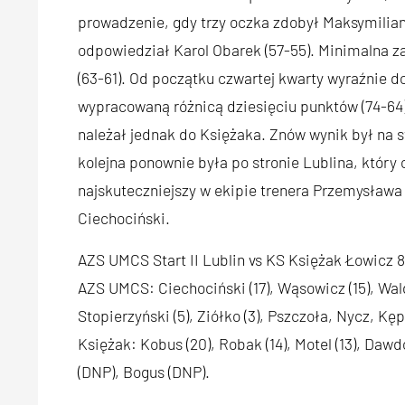
prowadzenie, gdy trzy oczka zdobył Maksymilia
odpowiedział Karol Obarek (57-55). Minimalna za
(63-61). Od początku czwartej kwarty wyraźnie 
wypracowaną różnicą dziesięciu punktów (74-64).
należał jednak do Księżaka. Znów wynik był na sty
kolejna ponownie była po stronie Lublina, który 
najskuteczniejszy w ekipie trenera Przemysława
Ciechociński.
AZS UMCS Start II Lublin vs KS Księżak Łowicz 88
AZS UMCS: Ciechociński (17), Wąsowicz (15), Walda 
Stopierzyński (5), Ziółko (3), Pszczoła, Nycz, Kę
Księżak: Kobus (20), Robak (14), Motel (13), Dawdo 
(DNP), Bogus (DNP).