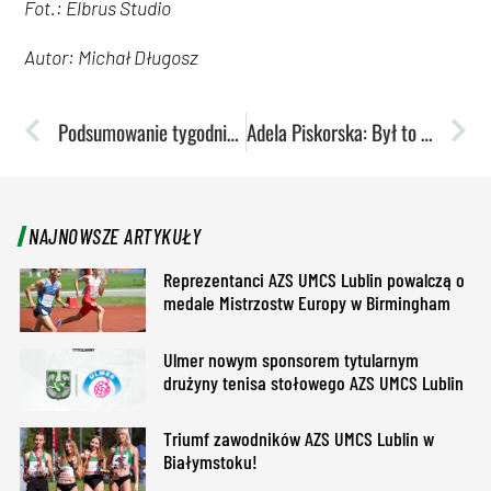
Fot.: Elbrus Studio
Autor: Michał Długosz
Podsumowanie tygodnia: Koszykarki znów dały powód do dumy. Dwa imponujące zwycięstwa
Adela Piskorska: Był to intensywny rok i na pewno będę go dobrze wspominać
NAJNOWSZE ARTYKUŁY
Reprezentanci AZS UMCS Lublin powalczą o
medale Mistrzostw Europy w Birmingham
Ulmer nowym sponsorem tytularnym
drużyny tenisa stołowego AZS UMCS Lublin
Triumf zawodników AZS UMCS Lublin w
Białymstoku!