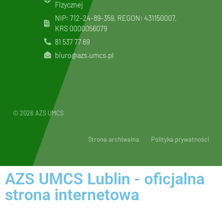
Fizycznej
NIP: 712-24-89-359, REGON: 431150007,
KRS
0000056079
81 537 77 69
biuro@azs.umcs.pl
© 2026 AZS UMCS
Strona archiwalna
Polityka prywatności
AZS UMCS Lublin - oficjalna
strona internetowa