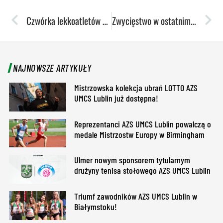
Czwórka lekkoatletów AZS-u UMCS w walce o medale mistrzostw Europy
Zwycięstwo w ostatnim domowym meczu rundy. Arka pokonana!
NAJNOWSZE ARTYKUŁY
Mistrzowska kolekcja ubrań LOTTO AZS
UMCS Lublin już dostępna!
Reprezentanci AZS UMCS Lublin powalczą o
medale Mistrzostw Europy w Birmingham
Ulmer nowym sponsorem tytularnym
drużyny tenisa stołowego AZS UMCS Lublin
Triumf zawodników AZS UMCS Lublin w
Białymstoku!