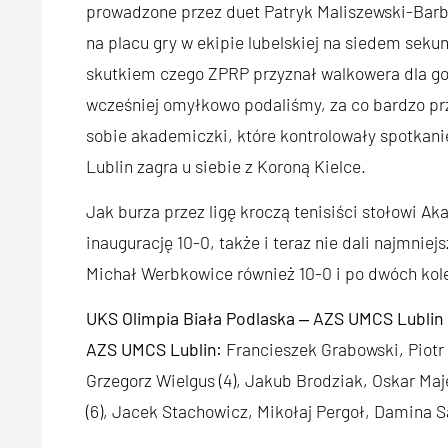
prowadzone przez duet Patryk Maliszewski-Barb
na placu gry w ekipie lubelskiej na siedem seku
skutkiem czego ZPRP przyznał walkowera dla go
wcześniej omyłkowo podaliśmy, za co bardzo pr
sobie akademiczki, które kontrolowały spotkani
Lublin zagra u siebie z Koroną Kielce.
Jak burza przez ligę kroczą tenisiści stołowi
inaugurację 10-0, także i teraz nie dali najmni
Michał Werbkowice również 10-0 i po dwóch kol
UKS Olimpia Biała Podlaska ‒ AZS UMCS Lublin
AZS UMCS Lublin:
Francieszek Grabowski, Piotr M
Grzegorz Wielgus (4), Jakub Brodziak, Oskar Ma
(6), Jacek Stachowicz, Mikołaj Pergoł, Damina Sa