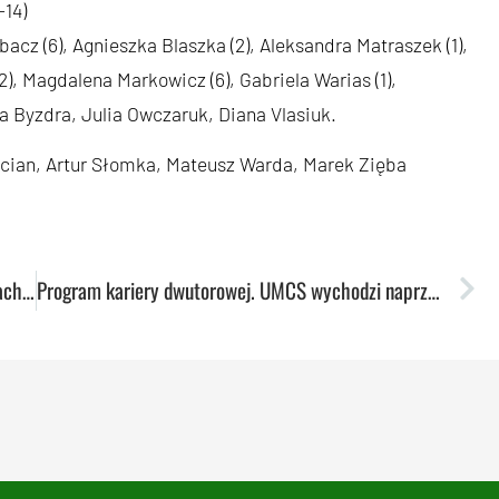
-14)
acz (6), Agnieszka Blaszka (2), Aleksandra Matraszek (1),
2), Magdalena Markowicz (6), Gabriela Warias (1),
ta Byzdra, Julia Owczaruk, Diana Vlasiuk.
ian, Artur Słomka, Mateusz Warda, Marek Zięba
Luxiona zgodnie z planem. Beniaminek na łopatkach w hali Globus!
Program kariery dwutorowej. UMCS wychodzi naprzeciw oczekiwaniom m.in. sportowców