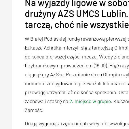
Na wyjazdy ligowe w sobotę
drużyny AZS UMCS Lublin. 
tarczą, choć nie wszystki
W Białej Podlaskiej rundę rewanżową pierwszej c
Łukasza Achruka mierzyli się z tamtejszą Olim
do końca pierwszej części meczu. Wtedy zielono-bi
trzybramkowym prowadzeniem (16-19). Pięć razy n
ciągnął grę AZS-u. Po zmianie stron Olimpia szy
momentu zdecydowanie przeważali lublinianie. A
przewagę utrzymali aż do końca spotkania. Osta
zachowali szasnę na
2. miejsce w grupie
. Klucz
Zamość.
Drugą wygraną z rzędu odnotowały pierwszoligo