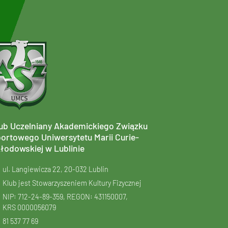
ub Uczelniany Akademickiego Związku
ortowego Uniwersytetu Marii Curie-
łodowskiej w Lublinie
ul. Langiewicza 22, 20-032 Lublin
Klub jest Stowarzyszeniem Kultury Fizycznej
NIP: 712-24-89-359, REGON: 431150007,
KRS
0000056079
81 537 77 69