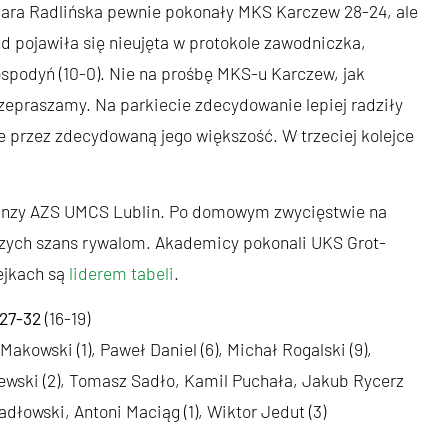
ara Radlińska pewnie pokonały MKS Karczew 28-24, ale
nd pojawiła się nieujęta w protokole zawodniczka,
spodyń (10-0). Nie na prośbę MKS-u Karczew, jak
zepraszamy. Na parkiecie zdecydowanie lepiej radziły
e przez zdecydowaną jego większość. W trzeciej kolejce
 Akanzy AZS UMCS Lublin. Po domowym zwycięstwie na
ejszych szans rywalom. Akademicy pokonali UKS Grot-
ejkach są
liderem tabeli
.
 27-32
(16-19)
akowski (1), Paweł Daniel (6), Michał Rogalski (9),
jewski (2), Tomasz Sadło, Kamil Puchała, Jakub Rycerz
dłowski, Antoni Maciąg (1), Wiktor Jedut (3)