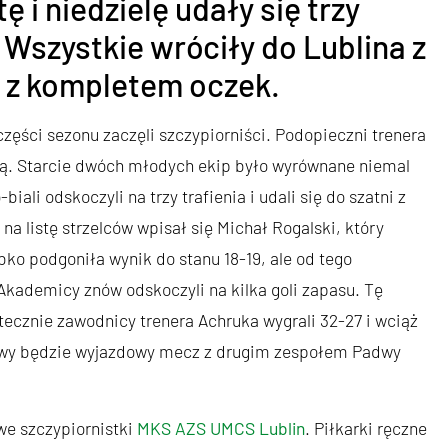
 i niedzielę udały się trzy
Wszystkie wróciły do Lublina z
e z kompletem oczek.
zęści sezonu zaczęli szczypiorniści. Podopieczni trenera
pią. Starcie dwóch młodych ekip było wyrównane niemal
ali odskoczyli na trzy trafienia i udali się do szatni z
a listę strzelców wpisał się Michał Rogalski, który
bko podgoniła wynik do stanu 18-19, ale od tego
kademicy znów odskoczyli na kilka goli zapasu. Tę
tecznie zawodnicy trenera Achruka wygrali 32-27 i wciąż
owy będzie wyjazdowy mecz z drugim zespołem Padwy
we szczypiornistki
MKS AZS UMCS Lublin
. Piłkarki ręczne