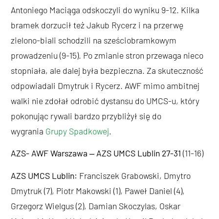
Antoniego Maciąga odskoczyli do wyniku 9-12. Kilka
bramek dorzucił też Jakub Rycerz i na przerwę
zielono-biali schodzili na sześciobramkowym
prowadzeniu (9-15). Po zmianie stron przewaga nieco
stopniała, ale dalej była bezpieczna. Za skuteczność
odpowiadali Dmytruk i Rycerz. AWF mimo ambitnej
walki nie zdołał odrobić dystansu do UMCS-u, który
pokonując rywali bardzo przybliżył się do
wygrania
Grupy Spadkowej
.
AZS- AWF Warszawa ‒ AZS UMCS Lublin 27-31
(11-16)
AZS UMCS Lublin:
Franciszek Grabowski, Dmytro
Dmytruk (7), Piotr Makowski (1), Paweł Daniel (4),
Grzegorz Wielgus (2), Damian Skoczylas, Oskar