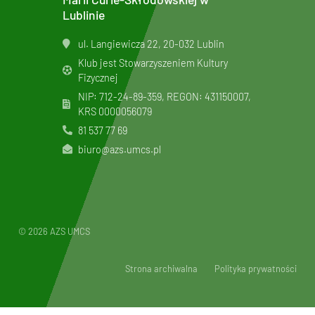
Lublinie
ul. Langiewicza 22, 20-032 Lublin
Klub jest Stowarzyszeniem Kultury
Fizycznej
NIP: 712-24-89-359, REGON: 431150007,
KRS
0000056079
81 537 77 69
biuro@azs.umcs.pl
© 2026 AZS UMCS
Strona archiwalna
Polityka prywatności