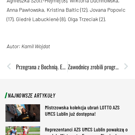
Agnieszka Szott-Hejmej (8), Wiktoria Duchnowska,
Anna Pawłowska, Kristina Baltic (12), Jovana Popovic
(17), Giedrė Labuckienė (8), Olga Trzeciak (2).
Autor: Kamil Wojdat
Przegrana z Bochnią. Ekstraklasa się oddala
Zawodnicy zrobili progres ‒ mówi trener Łukasz Achruk
NAJNOWSZE ARTYKUŁY
Mistrzowska kolekcja ubrań LOTTO AZS
UMCS Lublin już dostępna!
Reprezentanci AZS UMCS Lublin powalczą o