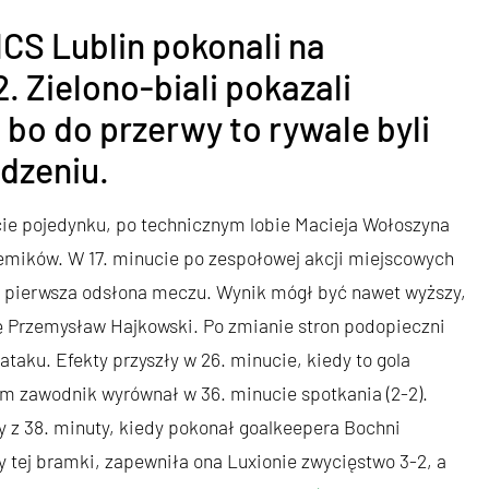
CS Lublin pokonali na
. Zielono-biali pokazali
bo do przerwy to rywale byli
dzeniu.
cie pojedynku, po technicznym lobie Macieja Wołoszyna
mików. W 17. minucie po zespołowej akcji miejscowych
ię pierwsza odsłona meczu. Wynik mógł być nawet wyższy,
ę Przemysław Hajkowski. Po zmianie stron podopieczni
taku. Efekty przyszły w 26. minucie, kiedy to gola
 zawodnik wyrównał w 36. minucie spotkania (2-2).
 z 38. minuty, kiedy pokonał goalkeepera Bochni
 tej bramki, zapewniła ona Luxionie zwycięstwo 3-2, a