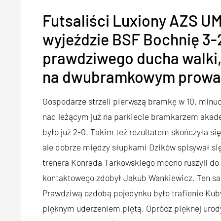
Futsaliści Luxiony AZS UM
wyjeździe BSF Bochnię 3-2
prawdziwego ducha walki, 
na dwubramkowym prowa
Gospodarze strzeli pierwszą bramkę w 10. minu
nad leżącym już na parkiecie bramkarzem akade
było już 2-0. Takim też rezultatem skończyła s
ale dobrze między słupkami Dzików spisywał si
trenera Konrada Tarkowskiego mocno ruszyli do a
kontaktowego zdobył Jakub Wankiewicz. Ten sam
Prawdziwą ozdobą pojedynku było trafienie Kuby
pięknym uderzeniem piętą. Oprócz pięknej urody