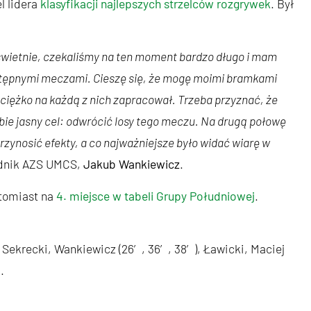
l lidera
klasyfikacji najlepszych strzelców rozgrywek
. Był
wietnie, czekaliśmy na ten moment bardzo długo i mam
astępnymi meczami. Cieszę się, że mogę moimi bramkami
 ciężko na każdą z nich zapracował. Trzeba przyznać, że
ie jasny cel: odwrócić losy tego meczu. Na drugą połowę
zynosić efekty, a co najważniejsze było widać wiarę w
dnik AZS UMCS,
Jakub Wankiewicz
.
atomiast na
4. miejsce w tabeli Grupy Południowej
.
 Sekrecki, Wankiewicz (26′, 36′, 38′), Ławicki, Maciej
.