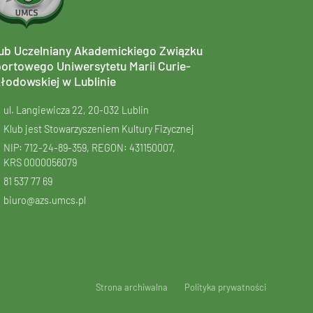
ub Uczelniany Akademickiego Związku
ortowego Uniwersytetu Marii Curie-
łodowskiej w Lublinie
ul. Langiewicza 22, 20-032 Lublin
Klub jest Stowarzyszeniem Kultury Fizycznej
NIP: 712-24-89-359, REGON: 431150007,
KRS
0000056079
81 537 77 69
biuro@azs.umcs.pl
Strona archiwalna
Polityka prywatności