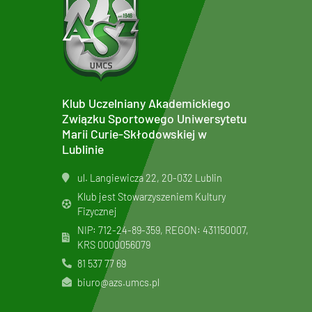
Klub Uczelniany Akademickiego
Związku Sportowego Uniwersytetu
Marii Curie-Skłodowskiej w
Lublinie
ul. Langiewicza 22, 20-032 Lublin
Klub jest Stowarzyszeniem Kultury
Fizycznej
NIP: 712-24-89-359, REGON: 431150007,
KRS
0000056079
81 537 77 69
biuro@azs.umcs.pl