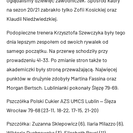
oglądaliśmy dziewięć zawodniczek. Spośród kadry
na sezon 20/21 zabrakło tylko Zofii Kosickiej oraz
Klaudii Niedźwiedzkiej.
Podopieczne trenera Krzysztofa Szewczyka były tego
dnia lepszym zespołem od swoich rywalek od
samego początku. Na przerwę schodziły przy
prowadzeniu 41-33. Po zmianie stron także to
akademiczki były stroną przeważającą. Najwięcej
punktów w drużynie zdobyły Martina Fassina oraz
Morgan Bertsch. Lublinianki pokonały Ślęzę 79-69.
Pszczółka Polski Cukier AZS UMCS Lublin ‒ Ślęza
Wrocław 79-68 (23-11, 18-22, 17-15, 21-20)
Pszczółka: Zuzanna Sklepowicz (6), Ilaria Milazzo (6),
Wiktoria Duchnowska (3), Elisabeth Pavel (11),