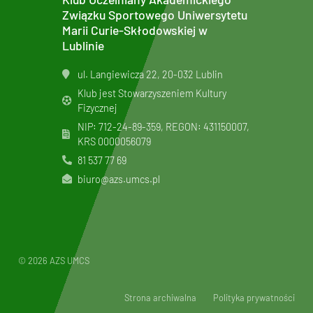
Związku Sportowego Uniwersytetu
Marii Curie-Skłodowskiej w
Lublinie
ul. Langiewicza 22, 20-032 Lublin
Klub jest Stowarzyszeniem Kultury
Fizycznej
NIP: 712-24-89-359, REGON: 431150007,
KRS
0000056079
81 537 77 69
biuro@azs.umcs.pl
© 2026 AZS UMCS
Strona archiwalna
Polityka prywatności