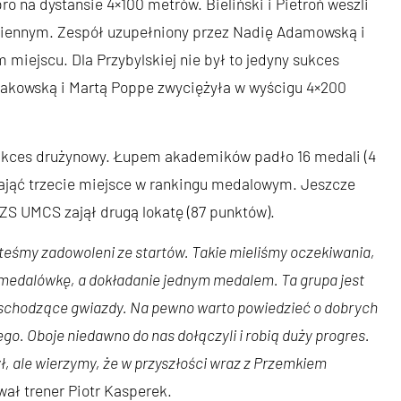
o na dystansie 4×100 metrów. Bieliński i Pietroń weszli
miennym. Zespół uzupełniony przez Nadię Adamowską i
 miejscu. Dla Przybylskiej nie był to jedyny sukces
ożakowską i Martą Poppe zwyciężyła w wyścigu 4×200
sukces drużynowy. Łupem akademików padło 16 medali (4
 zająć trzecie miejsce w rankingu medalowym. Jeszcze
AZS UMCS zajął drugą lokatę (87 punktów).
steśmy zadowoleni ze startów. Takie mieliśmy oczekiwania,
medalówkę, a dokładanie jednym medalem. Ta grupa jest
wschodzące gwiazdy. Na pewno warto powiedzieć o dobrych
ego. Oboje niedawno do nas dołączyli i robią duży progres.
ł, ale wierzymy, że w przyszłości wraz z Przemkiem
ł trener Piotr Kasperek.