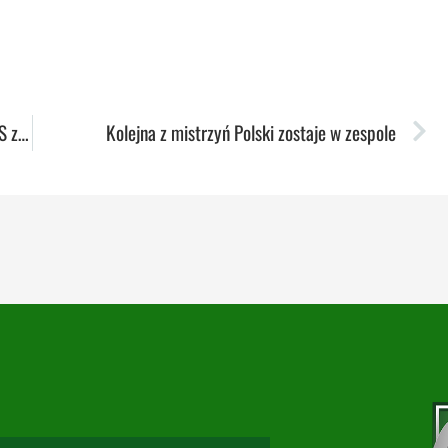
Podsumowanie tygodnia: Lekkoatleci AZS-u UMCS z medalami mistrzostw Europy U23
Kolejna z mistrzyń Polski zostaje w zespole