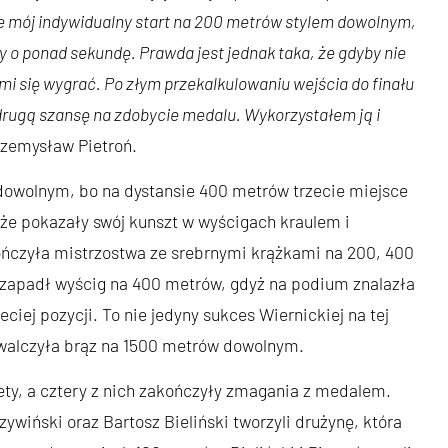
e mój indywidualny start na 200 metrów stylem dowolnym,
o ponad sekundę. Prawda jest jednak taka, że gdyby nie
mi się wygrać. Po złym przekalkulowaniu wejścia do finału
ł drugą szansę na zdobycie medalu. Wykorzystałem ją i
rzemysław Pietroń.
dowolnym, bo na dystansie 400 metrów trzecie miejsce
kże pokazały swój kunszt w wyścigach kraulem i
ńczyła mistrzostwa ze srebrnymi krążkami na 200, 400
 zapadł wyścig na 400 metrów, gdyż na podium znalazła
eciej pozycji. To nie jedyny sukces Wiernickiej na tej
ywalczyła brąz na 1500 metrów dowolnym.
y, a cztery z nich zakończyły zmagania z medalem.
ywiński oraz Bartosz Bieliński tworzyli drużynę, która