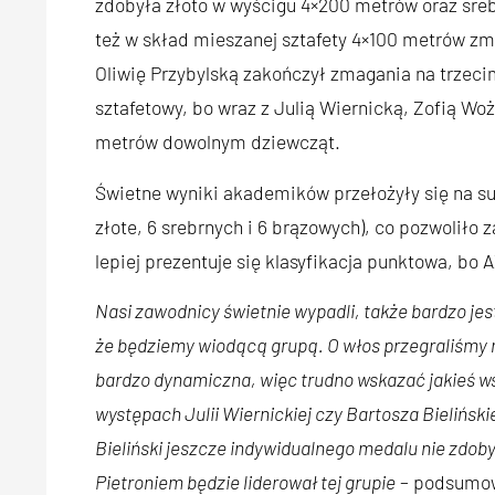
zdobyła złoto w wyścigu 4×200 metrów oraz srebr
też w skład mieszanej sztafety 4×100 metrów z
Oliwię Przybylską zakończył zmagania na trzecim
sztafetowy, bo wraz z Julią Wiernicką, Zofią W
metrów dowolnym dziewcząt.
Świetne wyniki akademików przełożyły się na 
złote, 6 srebrnych i 6 brązowych), co pozwoliło
lepiej prezentuje się klasyfikacja punktowa, bo 
Nasi zawodnicy świetnie wypadli, także bardzo je
że będziemy wiodącą grupą. O włos przegraliśmy 
bardzo dynamiczna, więc trudno wskazać jakieś 
występach Julii Wiernickiej czy Bartosza Bieliński
Bieliński jeszcze indywidualnego medalu nie zdoby
Pietroniem będzie liderował tej grupie
– podsumowa