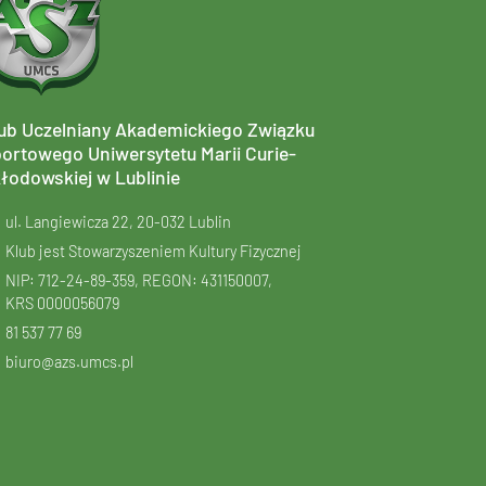
ub Uczelniany Akademickiego Związku
ortowego Uniwersytetu Marii Curie-
łodowskiej w Lublinie
ul. Langiewicza 22, 20-032 Lublin
Klub jest Stowarzyszeniem Kultury Fizycznej
NIP: 712-24-89-359, REGON: 431150007,
KRS
0000056079
81 537 77 69
biuro@azs.umcs.pl