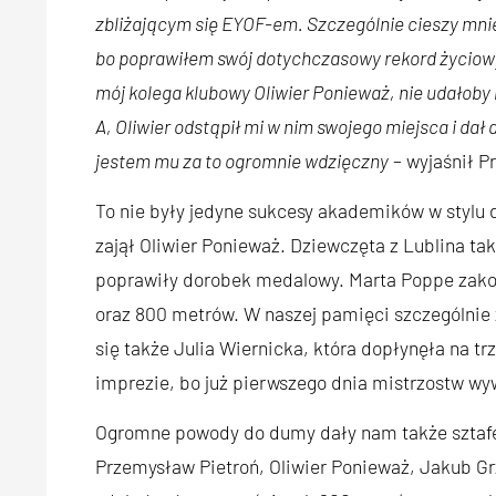
zbliżającym się EYOF-em. Szczególnie cieszy mni
bo poprawiłem swój dotychczasowy rekord życiowy 
mój kolega klubowy Oliwier Ponieważ, nie udałoby 
A, Oliwier odstąpił mi w nim swojego miejsca i da
jestem mu za to ogromnie wdzięczny
– wyjaśnił P
To nie były jedyne sukcesy akademików w stylu 
zajął Oliwier Ponieważ. Dziewczęta z Lublina ta
poprawiły dorobek medalowy. Marta Poppe zako
oraz 800 metrów. W naszej pamięci szczególnie
się także Julia Wiernicka, która dopłynęła na trz
imprezie, bo już pierwszego dnia mistrzostw w
Ogromne powody do dumy dały nam także sztafet
Przemysław Pietroń, Oliwier Ponieważ, Jakub Grz