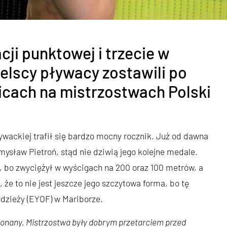
cji punktowej i trzecie w
lscy pływacy zostawili po
icach na mistrzostwach Polski
ływackiej trafił się bardzo mocny rocznik. Już od dawna
ysław Pietroń, stąd nie dziwią jego kolejne medale.
m, bo zwyciężył w wyścigach na 200 oraz 100 metrów, a
że to nie jest jeszcze jego szczytowa forma, bo tę
odzieży (EYOF) w Mariborze.
onany. Mistrzostwa były dobrym przetarciem przed