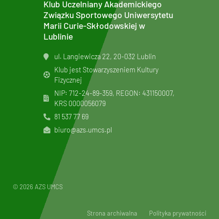
Klub Uczelniany Akademickiego
Związku Sportowego Uniwersytetu
Marii Curie-Skłodowskiej w
Lublinie
ul. Langiewicza 22, 20-032 Lublin
Klub jest Stowarzyszeniem Kultury
Fizycznej
NIP: 712-24-89-359, REGON: 431150007,
KRS
0000056079
81 537 77 69
biuro@azs.umcs.pl
© 2026 AZS UMCS
Strona archiwalna
Polityka prywatności