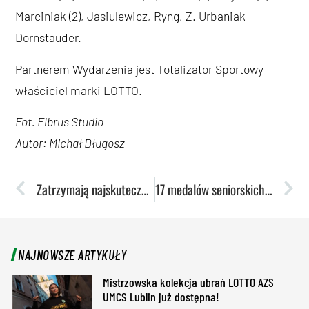
Marciniak (2), Jasiulewicz, Ryng, Z. Urbaniak-
Dornstauder.
Partnerem Wydarzenia jest Totalizator Sportowy
właściciel marki LOTTO.
Fot. Elbrus Studio
Autor: Michał Długosz
Zatrzymają najskuteczniejszą ofensywę ligi? W niedzielę mecz z Zagłębiem
17 medalów seniorskich. Sukces lubelskich pływaków na mistrzostwach kraju
NAJNOWSZE ARTYKUŁY
Mistrzowska kolekcja ubrań LOTTO AZS
UMCS Lublin już dostępna!