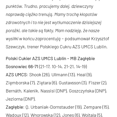
punktów. Trudno, pracujemy dalej, dziewczyny
naprawdę ciężko trenują. Mamy trochę kłopotów
zdrowotnych i to nie jest wytłumaczenie dzisiejszej
porażki, ale takie są fakty. Mam nadzieję, że nasze
wysiłki w końcu zaprocentują
– podsumował Krzysztof
Szewczyk, trener Polskiego Cukru AZS UMCS Lublin.
Polski Cukier AZS UMCS Lublin – MB Zagłębie
Sosnowiec 66-71
(21-17, 10-14, 21-21, 14-19)
AZS UMCS
: Shook (26), Ullmann (13), Heal (9),
Zięmborska (7), Ziętara (6), Gustavsson (3), Fiszer (2),
Bernáth, Kalenik, Nassisi (DNP), Goszczyńska (DNP),
Jeziorna (DNP).
Zagłębie
: Q. Urbaniak-Dornstauder (19), Zempare (15),
Wadoux (12), Wnorowska (12), Jones (6), Wojtala (5),