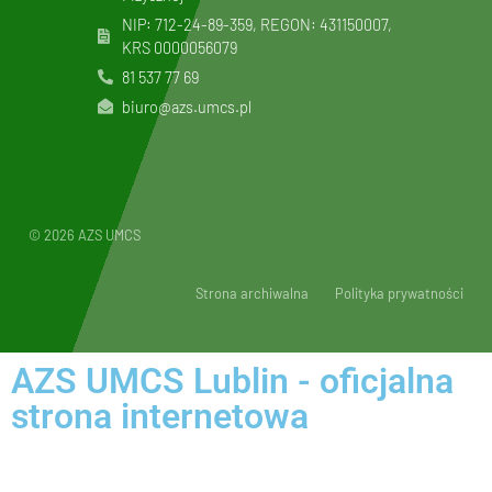
NIP: 712-24-89-359, REGON: 431150007,
KRS
0000056079
81 537 77 69
biuro@azs.umcs.pl
© 2026 AZS UMCS
Strona archiwalna
Polityka prywatności
AZS UMCS Lublin - oficjalna
strona internetowa