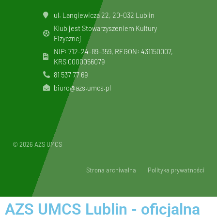
ul. Langiewicza 22, 20-032 Lublin
Klub jest Stowarzyszeniem Kultury
Fizycznej
NIP: 712-24-89-359, REGON: 431150007,
KRS
0000056079
81 537 77 69
biuro@azs.umcs.pl
© 2026 AZS UMCS
Strona archiwalna
Polityka prywatności
AZS UMCS Lublin - oficjalna