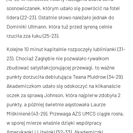
sosnowiczanek, którym udało się powrócić na fotel
lidera (22-23). Ostatnie słowo należało jednak do
Dominiki Ullmann, która tuż przed syreną celnie
rzuciła zza łuku (25-23).
Kolejne 10 minut kapitalnie rozpoczęły lublinianki (31-
23). Chociaż Zagłębie nie pozwalało rywalkom
zbudować satysfakcjonującej przewagi, to ważne
punkty dorzuciła debiutująca Teana Muldrow (34-29).
Akademiczkom udało się odskoczyć na kilkanaście
oczek za sprawą Johnson, która najpierw zdobyła 2
punkty, a później świetnie asystowała Laurze
Miškinienė (43-29). Przewaga AZS UMCS ciągle rosła,
w sporej mierze właśnie dzięki współpracy
Amerykanki i Litwinki (52-33). Akademiczki