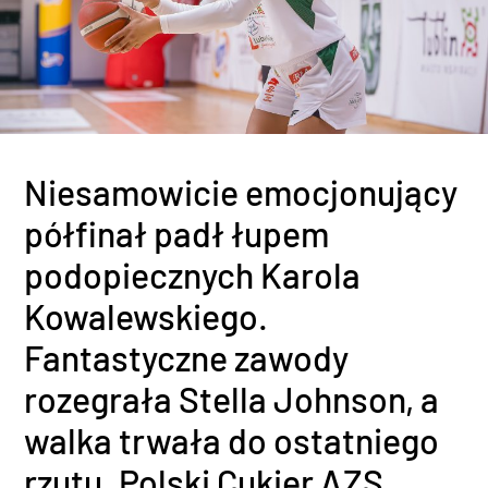
Niesamowicie emocjonujący
półfinał padł łupem
podopiecznych Karola
Kowalewskiego.
Fantastyczne zawody
rozegrała Stella Johnson, a
walka trwała do ostatniego
rzutu. Polski Cukier AZS