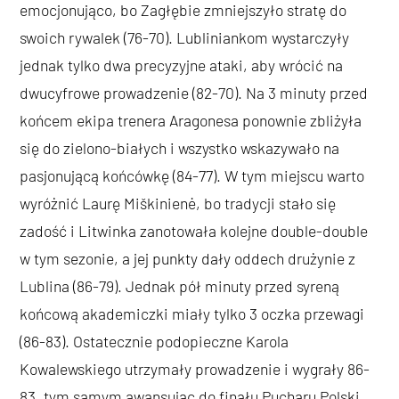
emocjonująco, bo Zagłębie zmniejszyło stratę do
swoich rywalek (76-70). Lubliniankom wystarczyły
jednak tylko dwa precyzyjne ataki, aby wrócić na
dwucyfrowe prowadzenie (82-70). Na 3 minuty przed
końcem ekipa trenera Aragonesa ponownie zbliżyła
się do zielono-białych i wszystko wskazywało na
pasjonującą końcówkę (84-77). W tym miejscu warto
wyróżnić Laurę Miškinienė, bo tradycji stało się
zadość i Litwinka zanotowała kolejne double-double
w tym sezonie, a jej punkty dały oddech drużynie z
Lublina (86-79). Jednak pół minuty przed syreną
końcową akademiczki miały tylko 3 oczka przewagi
(86-83). Ostatecznie podopieczne Karola
Kowalewskiego utrzymały prowadzenie i wygrały 86-
83, tym samym awansując do finału Pucharu Polski.