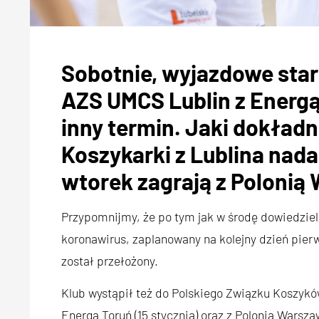
Sobotnie, wyjazdowe starc
AZS UMCS Lublin z Energą
inny termin. Jaki dokładn
Koszykarki z Lublina nada
wtorek zagrają z Polonią
Przypomnijmy, że po tym jak w środę dowiedzieli
koronawirus, zaplanowany na kolejny dzień pier
został przełożony.
Klub wystąpił też do Polskiego Związku Koszyk
Energą Toruń (15 stycznia) oraz z Polonią Warszaw