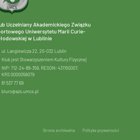
ub Uczelniany Akademickiego Związku
ortowego Uniwersytetu Marii Curie-
łodowskiej w Lublinie
ul. Langiewicza 22, 20-032 Lublin
Klub jest Stowarzyszeniem Kultury Fizycznej
NIP: 712-24-89-359, REGON: 431150007,
KRS
0000056079
81 537 77 69
biuro@azs.umcs.pl
Strona archiwalna
Polityka prywatności