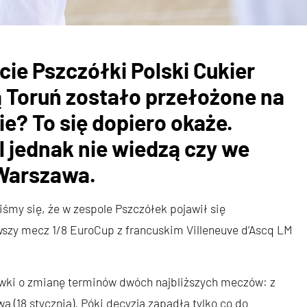
ie Pszczółki Polski Cukier
 Toruń zostało przełożone na
ie? To się dopiero okaże.
l jednak nie wiedzą czy we
 Warszawa.
śmy się, że w zespole Pszczółek pojawił się
wszy mecz 1/8 EuroCup z francuskim Villeneuve d’Ascq LM
ówki o zmianę terminów dwóch najbliższych meczów: z
a (18 stycznia). Póki decyzja zapadła tylko co do