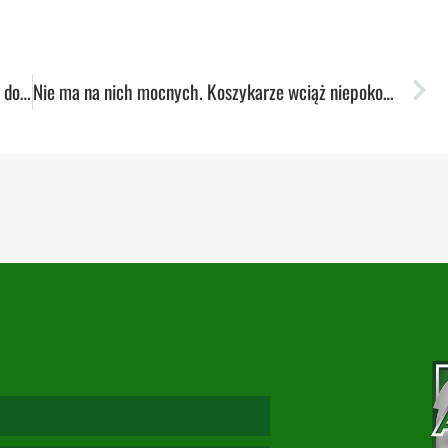
Zagrają, aby podtrzymać kapitalną serię meczów domowych bez porażki
Nie ma na nich mocnych. Koszykarze wciąż niepokonani na własnym parkiecie