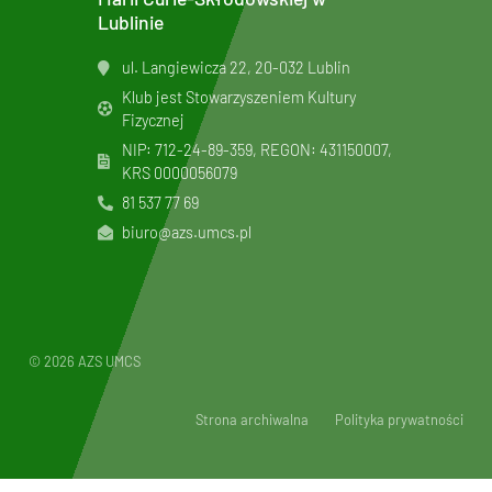
Lublinie
ul. Langiewicza 22, 20-032 Lublin
Klub jest Stowarzyszeniem Kultury
Fizycznej
NIP: 712-24-89-359, REGON: 431150007,
KRS
0000056079
81 537 77 69
biuro@azs.umcs.pl
© 2026 AZS UMCS
Strona archiwalna
Polityka prywatności