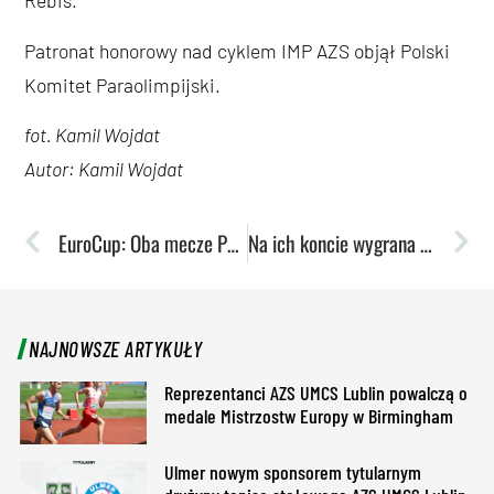
Rebis.
Patronat honorowy nad cyklem IMP AZS objął Polski
Komitet Paraolimpijski.
fot. Kamil Wojdat
Autor: Kamil Wojdat
EuroCup: Oba mecze Pszczółek odbędą się we Francji
Na ich koncie wygrana z outsiderem. Teraz zadanie będzie cięższe
NAJNOWSZE ARTYKUŁY
Reprezentanci AZS UMCS Lublin powalczą o
medale Mistrzostw Europy w Birmingham
Ulmer nowym sponsorem tytularnym