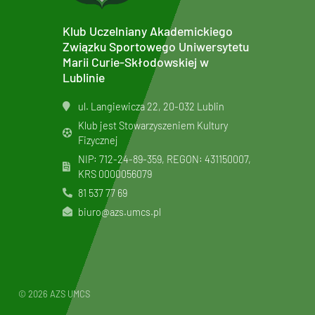
Klub Uczelniany Akademickiego
Związku Sportowego Uniwersytetu
Marii Curie-Skłodowskiej w
Lublinie
ul. Langiewicza 22, 20-032 Lublin
Klub jest Stowarzyszeniem Kultury
Fizycznej
NIP: 712-24-89-359, REGON: 431150007,
KRS
0000056079
81 537 77 69
biuro@azs.umcs.pl
© 2026 AZS UMCS