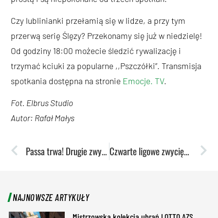
Czy lublinianki przełamią się w lidze, a przy tym
przerwą serię Ślęzy? Przekonamy się już w niedzielę!
Od godziny 18:00 możecie śledzić rywalizację i
trzymać kciuki za popularne ,,Pszczółki”. Transmisja
spotkania dostępna na stronie
Emocje. TV
.
Fot. Elbrus Studio
Autor: Rafał Małys
Passa trwa! Drugie zwycięstwo z rzędu w EuroCup
Czwarte ligowe zwycięstwo. Akademiczki górą we Wrocławiu
NAJNOWSZE ARTYKUŁY
Mistrzowska kolekcja ubrań LOTTO AZS