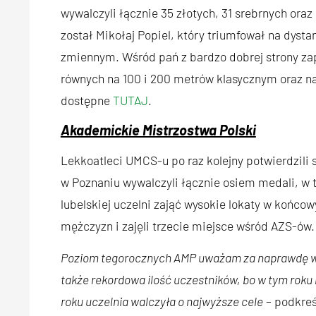
wywalczyli łącznie 35 złotych, 31 srebrnych or
został Mikołaj Popiel, który triumfował na dys
zmiennym. Wśród pań z bardzo dobrej strony zap
równych na 100 i 200 metrów klasycznym oraz n
dostępne
TUTAJ
.
Akademickie Mistrzostwa Polski
Lekkoatleci UMCS-u po raz kolejny potwierdzili
w Poznaniu wywalczyli łącznie osiem medali, w t
lubelskiej uczelni zająć wysokie lokaty w końco
mężczyzn i zajęli trzecie miejsce wśród AZS-ów.
Poziom tegorocznych AMP uważam za naprawdę wys
także rekordowa ilość uczestników, bo w tym roku b
roku uczelnia walczyła o najwyższe cele
– podkreś