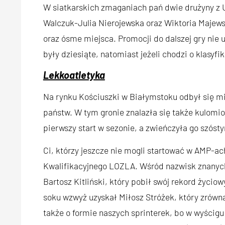
W siatkarskich zmaganiach pań dwie drużyny z 
Walczuk-Julia Nierojewska oraz Wiktoria Majew
oraz ósme miejsca. Promocji do dalszej gry nie 
były dziesiąte, natomiast jeżeli chodzi o klasyf
Lekkoatletyka
Na rynku Kościuszki w Białymstoku odbył się m
państw. W tym gronie znalazła się także kulomio
pierwszy start w sezonie, a zwieńczyła go szósty
Ci, którzy jeszcze nie mogli startować w AMP-ac
Kwalifikacyjnego LOZLA. Wśród nazwisk znanych 
Bartosz Kitliński, który pobił swój rekord życio
soku wzwyż uzyskał Miłosz Stróżek, który zrówna
także o formie naszych sprinterek, bo w wyścigu