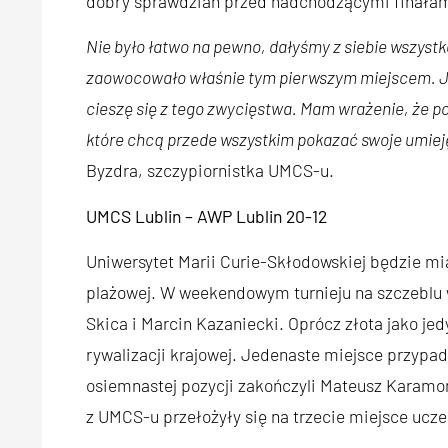
dobry sprawdzian przed nadchodzącymi finała
Nie było łatwo na pewno, dałyśmy z siebie wszystk
zaowocowało właśnie tym pierwszym miejscem. Je
cieszę się z tego zwycięstwa. Mam wrażenie, że po
które chcą przede wszystkim pokazać swoje umieję
Byzdra, szczypiornistka UMCS-u.
UMCS Lublin – AWP Lublin 20-12
Uniwersytet Marii Curie-Skłodowskiej będzie mi
plażowej. W weekendowym turnieju na szczebl
Skica i Marcin Kazaniecki. Oprócz złota jako j
rywalizacji krajowej. Jedenaste miejsce przypa
osiemnastej pozycji zakończyli Mateusz Karamon
z UMCS-u przełożyły się na trzecie miejsce uczel