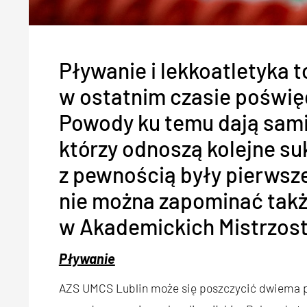
Pływanie i lekkoatletyka t
w ostatnim czasie poświę
Powody ku temu dają sam
którzy odnoszą kolejne s
z pewnością były pierwsze 
nie można zapominać tak
w Akademickich Mistrzost
Pływanie
AZS UMCS Lublin może się poszczycić dwiema pł