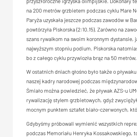
przyszłoroczne igrzyska olimpijskie. Dokonały t
na 200 metrów grzbietem podczas cyklu Mare N
Paryża uzyskała jeszcze podczas zawodów w Barce
powtórzyła Piskorska (2:10.15). Zarówno na zaw
szans rywalkom na swoim koronnym dystansie, j
najwyższym stopniu podium. Piskorska natomias
bo z całego cyklu przywiozła brąz na 50 metrów
W ostatnich dniach głośno było także o pływaku 
naszej kadry narodowej podczas międzynarodowe
Śmiało można powiedzieć, że pływak AZS-u UM
rywalizację stylem grzbietowych, gdyż zwycięży
mocnym punktem sztafet biało-czerwonych, któr
Gdybyśmy próbowali wymienić wszystkich repre
podczas Memoriału Henryka Kossakowskiego, to 