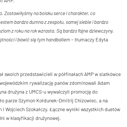
mi AMP.
o. Zostawiłyśmy na boisku serce i charakter, co
stem bardzo dumna z zespołu, samej siebie i bardzo
ziom z roku na rok wzrasta. Są bardzo fajne dziewczyny,
tności i bawić się tym handballem
– tłumaczy Edyta
ał swoich przedstawicieli w półfinałach AMP w siatkówce
u wojewódzkim rywalizację panów zdominowali Adam
edyna drużyna z UMCS-u wywalczyli promocję do
dło parze Szymon Kołdunek-Dmitrij Chizowiec, a na
 i Wojciech Szokałczy. Łączne wyniki wszystkich duetów
ni w klasyfikacji drużynowej.