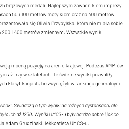
az 25 brązowych medali. Najlepszym zawodnikiem imprezy
tansach 50 i 100 metrów motylkiem oraz na 400 metrów
rezentowała się Oliwia Przybylska, która nie miała sobie
a 200 i 400 metrów zmiennym. Wszystkie wyniki
 swoją mocną pozycję na arenie krajowej. Podczas AMP-ów
ym aż trzy w sztafetach. Te świetne wyniki pozwoliły
wych klasyfikacjach, bo zwyciężyli w rankingu generalnym
oki. Świadczą o tym wyniki na różnych dystansach, ale
yło ich aż 1250. Wyniki UMCS-u były bardzo dobre i jak co
la Adam Grudziński, lekkoatleta UMCS-u.