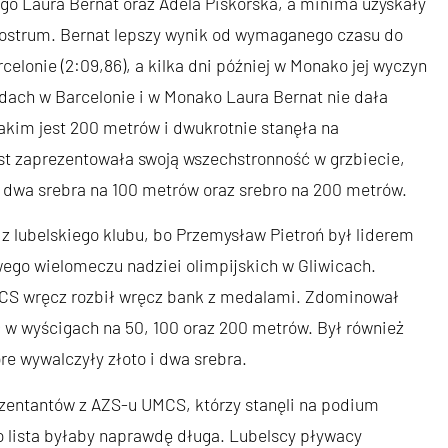
ego Laura Bernat oraz Adela Piskorska, a minima uzyskały
ostrum. Bernat lepszy wynik od wymaganego czasu do
lonie (2:09,86), a kilka dni później w Monako jej wyczyn
odach w Barcelonie i w Monako Laura Bernat nie dała
akim jest 200 metrów i dwukrotnie stanęła na
t zaprezentowała swoją wszechstronność w grzbiecie,
, dwa srebra na 100 metrów oraz srebro na 200 metrów.
z lubelskiego klubu, bo Przemysław Pietroń był liderem
go wielomeczu nadziei olimpijskich w Gliwicach.
CS wręcz rozbił wręcz bank z medalami. Zdominował
ł w wyścigach na 50, 100 oraz 200 metrów. Był również
e wywalczyły złoto i dwa srebra.
zentantów z AZS-u UMCS, którzy stanęli na podium
lista byłaby naprawdę długa. Lubelscy pływacy