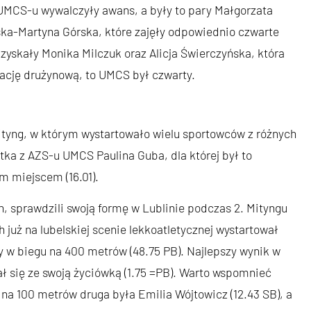
UMCS-u wywalczyły awans, a były to pary Małgorzata
ska-Martyna Górska, które zajęły odpowiednio czwarte
uzyskały Monika Milczuk oraz Alicja Świerczyńska, która
ikację drużynową, to UMCS był czwarty.
ityng, w którym wystartowało wielu sportowców z różnych
tka z AZS-u UMCS Paulina Guba, dla której był to
m miejscem (16.01).
h, sprawdzili swoją formę w Lublinie podczas 2. Mityngu
już na lubelskiej scenie lekkoatletycznej wystartował
wy w biegu na 400 metrów (48.75 PB). Najlepszy wynik w
ł się ze swoją życiówką (1.75 =PB). Warto wspomnieć
 na 100 metrów druga była Emilia Wójtowicz (12.43 SB), a