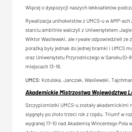
Więcej o dyspozycji naszych lekkoatletów podc
Rywalizacja unihokeistów z UMCS-u w AMP-ach z
starciu ambitnie walczyli z Uniwersytetem Jagiel
Wiktor Wasilewski, ale rywale odpowiedzieli ze 
porażką były jednak do jednej bramki i UMCS m
oraz Uniwersytetu Przyrodniczego w Sanoku (0-8).
miejscach 13-16.
UMCS
: Kotulska, Janczak, Wasilewski, Tajchman
Akademickie Mistrzostwa Województwa L
Szczypiornistki UMCS-u zostały akademickimi 
sięgnęły po złoto trzeci rok z rzędu. Triumf w 
wygranej 17-10 nad Akademią Wincentego Pola w 