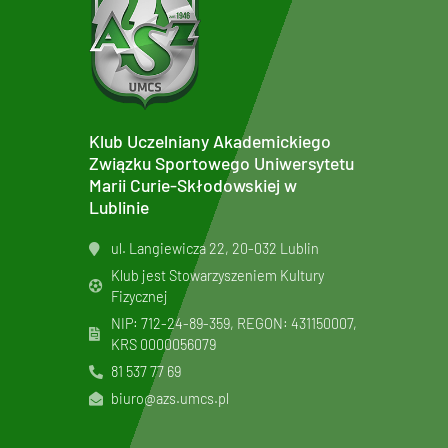
Klub Uczelniany Akademickiego
Związku Sportowego Uniwersytetu
Marii Curie-Skłodowskiej w
Lublinie
ul. Langiewicza 22, 20-032 Lublin
Klub jest Stowarzyszeniem Kultury
Fizycznej
NIP: 712-24-89-359, REGON: 431150007,
KRS
0000056079
81 537 77 69
biuro@azs.umcs.pl