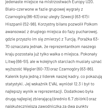
jedenaste miejsce na mistrzostwach Europy U20.
Biało-czerwone w fazie grupowej wygrały z
Czarnogórą (86-63) oraz uległy Szwecji (63-67) i
Hiszpanii (52-98). Korzystny bilans pozwolił Polkom
awansować z drugiego miejsca do fazy pucharowej,
gdzie przyszło im się zmierzyć z Turcją. Porażka 63-
70 oznaczała jednak, że reprezentantkom naszego
kraju pozostała już tylko walka o miejsca. Pokonały
Litwę (66-51), ale w kolejnych starciach musiały uznać
wyższość Węgier (60-73) oraz Czarnogóry (63-86).
Kalenik była jedną z liderek naszej kadry, co pokazują
statystyki. Jej wskaźnik EVAL wyniósł 12.3 i był to
najlepszy wynik w reprezentacji. Dodatkowo była
drugą najlepiej zbierającą (średnio 6.7 zbiórki) oraz
najskuteczniejszą zawodniczką za dwa punkty