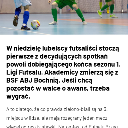
W niedzielę lubelscy futsaliści stoczą
pierwsze z decydujących spotkań
powoli dobiegającego końca sezonu 1.
Ligi Futsalu. Akademicy zmierzą się z
BSF ABJ Bochnią. Jeśli chcą
pozostać w walce o awans, trzeba
wygrać.
A to dlatego, że co prawda zielono-biali są na 3.
miejscu w lidze, ale mają rozegrany jeden mecz
więcej od reszty stawki. Natomiast od Futsalu Brzeg,