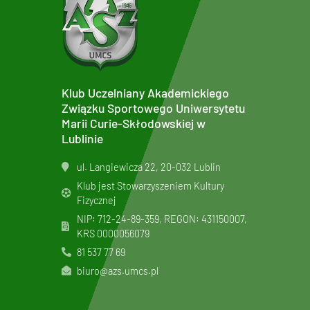
Klub Uczelniany Akademickiego
Związku Sportowego Uniwersytetu
Marii Curie-Skłodowskiej w
Lublinie
ul. Langiewicza 22, 20-032 Lublin
Klub jest Stowarzyszeniem Kultury
Fizycznej
NIP: 712-24-89-359, REGON: 431150007,
KRS
0000056079
81 537 77 69
biuro@azs.umcs.pl