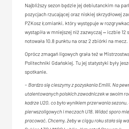
Najbliższy sezon będzie jej debiutanckim na pa
pozycjach rzucającej oraz niskiej skrzydłowej z
PZKosz Łomianki, który występuje w rozgrywkach
wystąpiła w mniejszej niż zazwyczaj ‒ iczbie 12
notowała 10.8 punktu na oraz 2 zbiórki na mecz.
Oprócz zmagań ligowych grała też w Mistrzostwa
Politechniki Gdańskiej. Tu jej statystyki były jes
spotkanie.
–
Bardzo się cieszymy z pozyskania Emilii. Na pewno
utalentowanych polskich zawodniczek w swoim roc
kadrze U20, co było wynikiem przerwania sezonu
pierwszoligowych i meczach U18. Widać sporo mie
pracować. Chcemy, żeby w ciągu roku stała się 