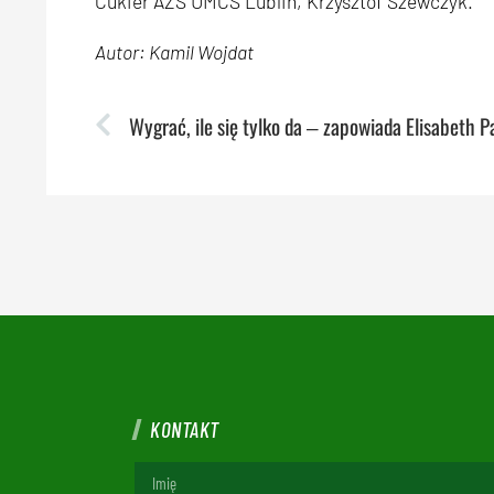
Cukier AZS UMCS Lublin, Krzysztof Szewczyk.
Autor: Kamil Wojdat
Wygrać, ile się tylko da ‒ zapowiada Elisabeth P
KONTAKT