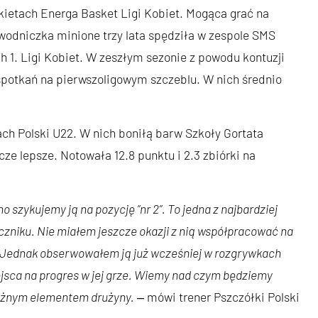
rkietach Energa Basket Ligi Kobiet. Mogąca grać na
awodniczka minione trzy lata spędziła w zespole SMS
 1. Ligi Kobiet. W zeszłym sezonie z powodu kontuzji
 spotkań na pierwszoligowym szczeblu. W nich średnio
ch Polski U22. W nich boniłą barw Szkoły Gortata
zcze lepsze. Notowała 12.8 punktu i 2.3 zbiórki na
 szykujemy ją na pozycję ”nr 2”. To jedna z najbardziej
zniku. Nie miałem jeszcze okazji z nią współpracować na
. Jednak obserwowałem ją już wcześniej w rozgrywkach
jsca na progres w jej grze. Wiemy nad czym będziemy
ważnym elementem drużyny.
‒ mówi trener Pszczółki Polski