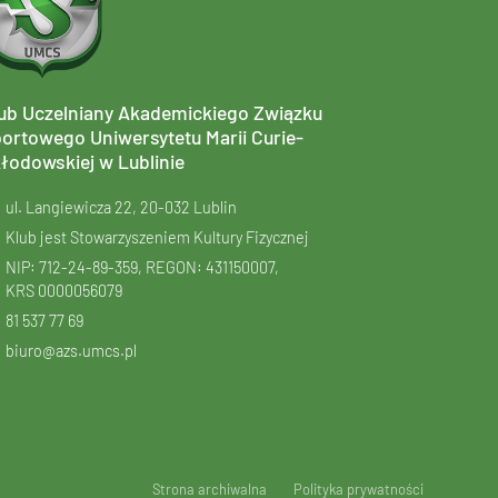
ub Uczelniany Akademickiego Związku
ortowego Uniwersytetu Marii Curie-
łodowskiej w Lublinie
ul. Langiewicza 22, 20-032 Lublin
Klub jest Stowarzyszeniem Kultury Fizycznej
NIP: 712-24-89-359, REGON: 431150007,
KRS
0000056079
81 537 77 69
biuro@azs.umcs.pl
Strona archiwalna
Polityka prywatności