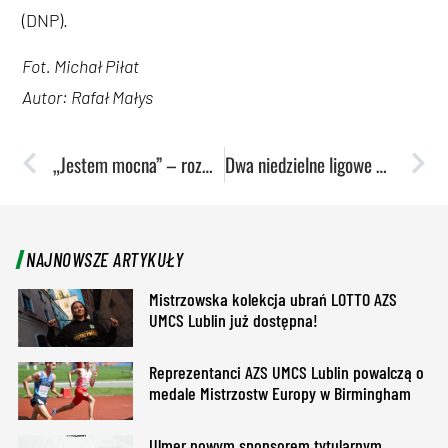
(DNP).
Fot. Michał Piłat
Autor: Rafał Małys
„Jestem mocna” – rozmowa z Adrianną Sułek
Dwa niedzielne ligowe mecze domowe akademików
NAJNOWSZE ARTYKUŁY
Mistrzowska kolekcja ubrań LOTTO AZS
UMCS Lublin już dostępna!
Reprezentanci AZS UMCS Lublin powalczą o
medale Mistrzostw Europy w Birmingham
Ulmer nowym sponsorem tytularnym