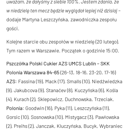
uważam, że dałyśmy z siebie 100%. Jestem zdania, że
w niedzielę ten mecz będzie wyglądał lepiej niż dzisiaj
–
dodaje Martyna Leszczyńska, zawodniczka zespołu
gości.
Kolejne starcie obu zespołów w niedzielę (20 lutego).
Tym razem w Warszawie. Początek o godzinie 15:00.
Pszczółka Polski Cukier AZS UMCS Lublin – SKK
Polonia Warszawa 84-65
(26-13, 18-16, 23-20, 17-16)
AZS
: Fassina (19), Mack (17), Smalls (10), Niedźwiedzka
(9), Jakubcova (9), Stanaćev (8), Kuczyńska (6), Kośla
(4), Kurach (2), Sklepowicz, Duchnowska, Trzeciak.
Polonia
: Goodwin (16), Pyka (11), Leszczyńska (11),
Gorsic (10), Sosnowska (10), Mistygacz (3), Pawłowska
(2), Preihs (2), Janczak, Kluczyńska, Bucyk, Wybraniec