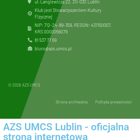
ul. Langiewicza 22, 20-032 Lublin
Klub jest Stowarzyszeniem Kultury
Fizycznej
NIP: 712-24-89-359, REGON: 431150007,
KRS
0000056079
81 537 77 69
biuro@azs.umcs.pl
© 2026 AZS UMCS
Strona archiwalna
Polityka prywatności
AZS UMCS Lublin - oficjalna
strona internetowa