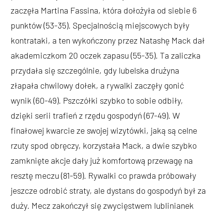
zaczęła Martina Fassina, która dołożyła od siebie 6
punktów (53-35). Specjalnością miejscowych były
kontrataki, a ten wykończony przez Natashę Mack dał
akademiczkom 20 oczek zapasu (55-35). Ta zaliczka
przydała się szczególnie, gdy lubelska drużyna
złapała chwilowy dołek, a rywalki zaczęły gonić
wynik (60-49). Pszczółki szybko to sobie odbiły,
dzięki serii trafień z rzędu gospodyń (67-49). W
finałowej kwarcie ze swojej wizytówki, jaką są celne
rzuty spod obręczy, korzystała Mack, a dwie szybko
zamknięte akcje dały już komfortową przewagę na
resztę meczu (81-59). Rywalki co prawda próbowały
jeszcze odrobić straty, ale dystans do gospodyń był za
duży. Mecz zakończył się zwycięstwem lublinianek