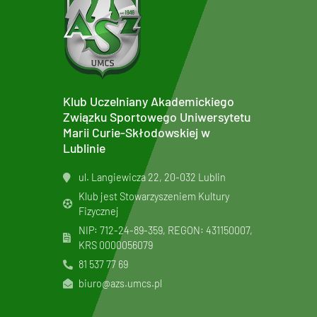
Klub Uczelniany Akademickiego
Związku Sportowego Uniwersytetu
Marii Curie-Skłodowskiej w
Lublinie
ul. Langiewicza 22, 20-032 Lublin
Klub jest Stowarzyszeniem Kultury
Fizycznej
NIP: 712-24-89-359, REGON: 431150007,
KRS
0000056079
81 537 77 69
biuro@azs.umcs.pl