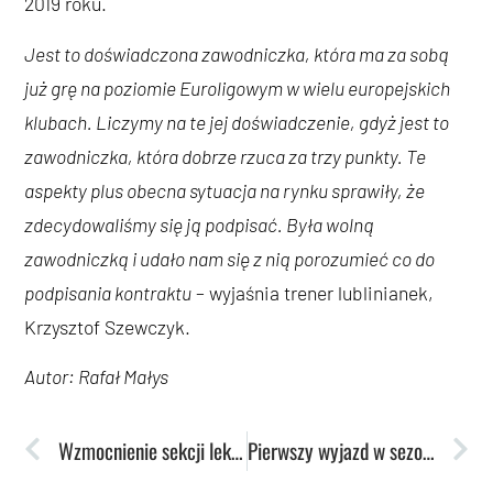
2019 roku.
Jest to doświadczona zawodniczka, która ma za sobą
już grę na poziomie Euroligowym w wielu europejskich
klubach. Liczymy na te jej doświadczenie, gdyż jest to
zawodniczka, która dobrze rzuca za trzy punkty. Te
aspekty plus obecna sytuacja na rynku sprawiły, że
zdecydowaliśmy się ją podpisać. Była wolną
zawodniczką i udało nam się z nią porozumieć co do
podpisania kontraktu
– wyjaśnia trener lublinianek,
Krzysztof Szewczyk.
Autor: Rafał Małys
Wzmocnienie sekcji lekkiej atletyki. Szeregi AZS UMCS zasila Patryk Grzegorzewicz
Pierwszy wyjazd w sezonie. Kierunek Toruń!