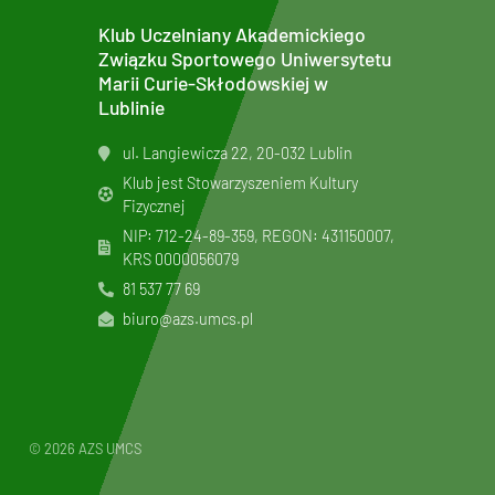
Klub Uczelniany Akademickiego
Związku Sportowego Uniwersytetu
Marii Curie-Skłodowskiej w
Lublinie
ul. Langiewicza 22, 20-032 Lublin
Klub jest Stowarzyszeniem Kultury
Fizycznej
NIP: 712-24-89-359, REGON: 431150007,
KRS
0000056079
81 537 77 69
biuro@azs.umcs.pl
© 2026 AZS UMCS