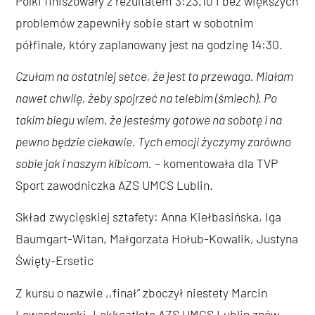
Polki finiszowały z rezultatem 3:23.10 i bez większych
problemów zapewniły sobie start w sobotnim
półfinale, który zaplanowany jest na godzinę 14:30.
Czułam na ostatniej setce, że jest ta przewaga. Miałam
nawet chwilę, żeby spojrzeć na telebim (śmiech). Po
takim biegu wiem, że jesteśmy gotowe na sobotę i na
pewno będzie ciekawie. Tych emocji życzymy zarówno
sobie jak i naszym kibicom.
– komentowała dla TVP
Sport zawodniczka AZS UMCS Lublin.
Skład zwycięskiej sztafety: Anna Kiełbasińska, Iga
Baumgart-Witan, Małgorzata Hołub-Kowalik, Justyna
Święty-Ersetic
Z kursu o nazwie ,,finał” zboczył niestety Marcin
Lewandowski. Lekkoatletę AZS UMCS Lublin znów