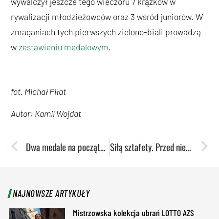
wywalczył jeszcze tego wieczoru 7 krążków w
rywalizacji młodzieżowców oraz 3 wśród juniorów. W
zmaganiach tych pierwszych zielono-biali prowadzą
w
zestawieniu medalowym
.
fot. Michał Piłat
Autor: Kamil Wojdat
Dwa medale na początek Mistrzostw Polski
Siłą sztafety. Przed niedzielą 11 medali na koncie Lublina!
NAJNOWSZE ARTYKUŁY
Mistrzowska kolekcja ubrań LOTTO AZS