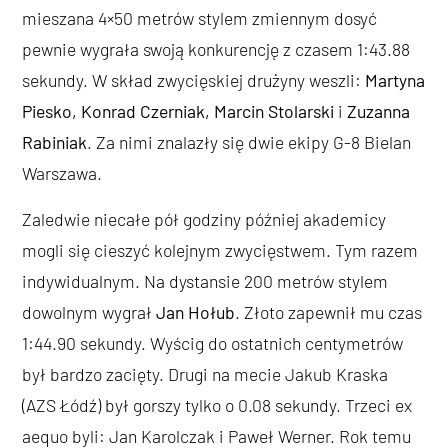
mieszana 4×50 metrów stylem zmiennym dosyć
pewnie wygrała swoją konkurencję z czasem 1:43.88
sekundy. W skład zwycięskiej drużyny weszli:
Martyna
Piesko, Konrad Czerniak, Marcin Stolarski
i
Zuzanna
Rabiniak
. Za nimi znalazły się dwie ekipy G-8 Bielan
Warszawa.
Zaledwie niecałe pół godziny później akademicy
mogli się cieszyć kolejnym zwycięstwem. Tym razem
indywidualnym. Na dystansie 200 metrów stylem
dowolnym wygrał
Jan Hołub
. Złoto zapewnił mu czas
1:44.90 sekundy. Wyścig do ostatnich centymetrów
był bardzo zacięty. Drugi na mecie Jakub Kraska
(AZS Łódź) był gorszy tylko o 0.08 sekundy. Trzeci ex
aequo byli: Jan Karolczak i Paweł Werner. Rok temu