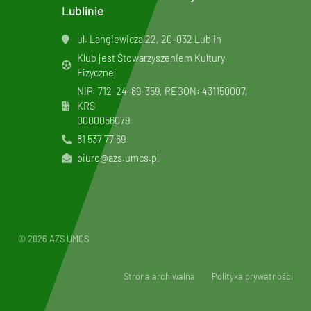
Lublinie
ul. Langiewicza 22, 20-032 Lublin
Klub jest Stowarzyszeniem Kultury
Fizycznej
NIP: 712-24-89-359, REGON: 431150007,
KRS
0000056079
81 537 77 69
biuro@azs.umcs.pl
© 2026 AZS UMCS
Strona archiwalna
Polityka prywatności