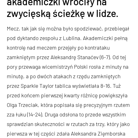
akademiczki wróciły na
zwycięską ścieżkę w lidze.
Mecz, tak jak się można było spodziewać, przebiegał
pod dyktando zespołu z Lublina. Akademiczki pełną
kontrolę nad meczem przejęły po kontrataku
zamkniętym przez Aleksandrę Stanaćev (6-7). Od tej
pory przewaga wicemistrzyń Polski rosła z minuty na
minutę, a po dwóch atakach z rzędu zamkniętych
przez Sparkle Taylor tablica wyświetlała 8-16. Tuż
przed końcem pierwszej kwarty różnicę powiększyła
Olga Trzeciak, która popisała się precyzyjnym rzutem
zza łuku (14-24). Druga odsłona to przede wszystkim
sprawdzian skuteczności w rzutach za trzy, który jako
pierwsza w tej części zdała Aleksandra Zięmborska