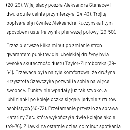
(20-29). W jej ślady poszła Aleksandra Stanaćev i
dwukrotnie celnie przymierzyła (24-43). Trójką
popisała się również Aleksandra Kuczyńska i tym
sposobem ustaliła wynik pierwszej połowy (29-50).
Przez pierwsze kilka minut po zmianie stron
gwarantem punktów dla lubelskiej drużyny była
wysoka skuteczność duetu Taylor-Zięmborska (39-
64). Przewaga była na tyle komfortowa, że drużyna
Krzysztofa Szewczyka pozwoliła sobie na więcej
swobody. Punkty nie wpadały już tak szybko, a
lublinianki po koleje oczka sięgały jedynie z rzutów
osobistych (46-72). Przełamanie przyszło za sprawą
Katariny Zec, która wykończyła dwie kolejne akcje
(49-76). Z ławki na ostatnie dziesięć minut spotkania