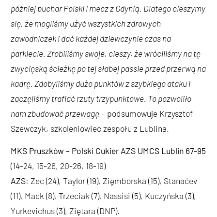
później puchar Polski i mecz z Gdynią. Dlatego cieszymy
się, że mogliśmy użyć wszystkich zdrowych
zawodniczek i dać każdej dziewczynie czas na
parkiecie. Zrobiliśmy swoje, cieszy, że wróciliśmy na tę
zwycięską ścieżkę po tej słabej passie przed przerwą na
kadrę. Zdobyliśmy dużo punktów z szybkiego ataku i
zaczęliśmy trafiać rzuty trzypunktowe. To pozwoliło
nam zbudować przewagę
– podsumowuje Krzysztof
Szewczyk, szkoleniowiec zespołu z Lublina.
MKS Pruszków – Polski Cukier AZS UMCS Lublin 67-95
(14-24, 15-26, 20-26, 18-19)
AZS
: Zec (24), Taylor (19), Zięmborska (15), Stanaćev
(11), Mack (8), Trzeciak (7), Nassisi (5), Kuczyńska (3),
Yurkevichus (3), Ziętara (DNP).