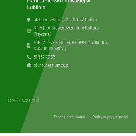
Marii Curie-Skłodowskiej w
Lublinie
ul. Langiewicza 22, 20-032 Lublin
Klub jest Stowarzyszeniem Kultury
Fizycznej
NIP: 712-24-89-359, REGON: 431150007,
KRS
0000056079
81 537 77 69
biuro@azs.umcs.pl
© 2026 AZS UMCS
Strona archiwalna
Polityka prywatności