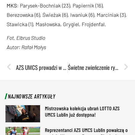
MKS
: Parysek-Bochniak (23), Papiernik (16),
Berezowska (6), Świeżak (6), Iwaniuk (6), Marciniak (3),
Stawicka (1), Masłowska, Grygiel, Frojdenfal.
Fot. Elbrus Studio
Autor: Rafał Małys
AZS UMCS prowadzi w klasyfikacji medalowej po pierwszym dniu halowych mistrzostw
Świetne zwieńczenie rywalizacji w Toruniu. Kolejne dwa tytuły mistrzowskie!
NAJNOWSZE ARTYKUŁY
Mistrzowska kolekcja ubrań LOTTO AZS
UMCS Lublin już dostępna!
Reprezentanci AZS UMCS Lublin powalczą o