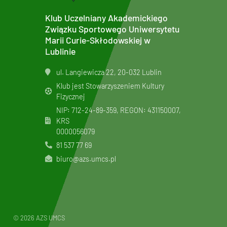
Klub Uczelniany Akademickiego
Związku Sportowego Uniwersytetu
Marii Curie-Skłodowskiej w
Lublinie
ul. Langiewicza 22, 20-032 Lublin
Klub jest Stowarzyszeniem Kultury
Fizycznej
NIP: 712-24-89-359, REGON: 431150007,
KRS
0000056079
81 537 77 69
biuro@azs.umcs.pl
© 2026 AZS UMCS