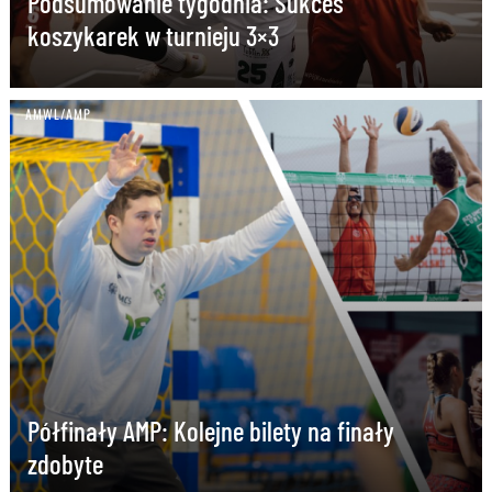
Podsumowanie tygodnia: Sukces
koszykarek w turnieju 3×3
AMWL/AMP
Półfinały AMP: Kolejne bilety na finały
zdobyte