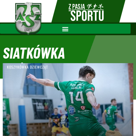
SIATKÓWKA
MĘŻCZYZN
KOSZYKÓWKA DZIEWCZĄT