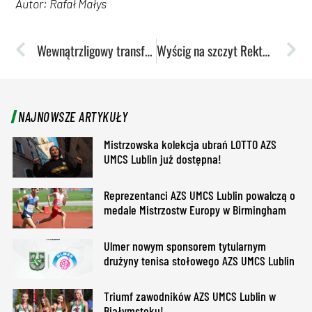
Autor: Rafał Małys
Wewnątrzligowy transfer do Lublina
Wyścig na szczyt Rektoratu UMCS
NAJNOWSZE ARTYKUŁY
Mistrzowska kolekcja ubrań LOTTO AZS
UMCS Lublin już dostępna!
Reprezentanci AZS UMCS Lublin powalczą o
medale Mistrzostw Europy w Birmingham
Ulmer nowym sponsorem tytularnym
drużyny tenisa stołowego AZS UMCS Lublin
Triumf zawodników AZS UMCS Lublin w
Białymstoku!