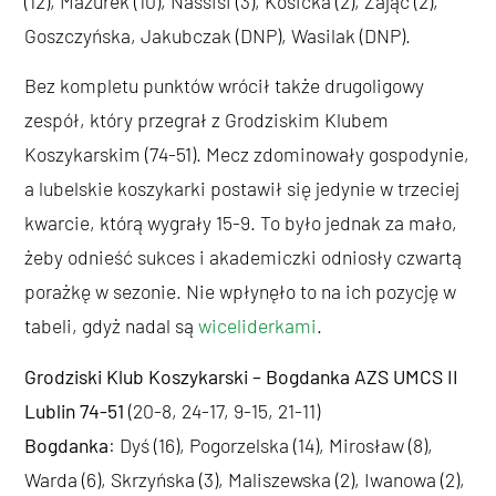
(12), Mazurek (10), Nassisi (3), Kosicka (2), Zając (2),
Goszczyńska, Jakubczak (DNP), Wasilak (DNP).
Bez kompletu punktów wrócił także drugoligowy
zespół, który przegrał z Grodziskim Klubem
Koszykarskim (74-51). Mecz zdominowały gospodynie,
a lubelskie koszykarki postawił się jedynie w trzeciej
kwarcie, którą wygrały 15-9. To było jednak za mało,
żeby odnieść sukces i akademiczki odniosły czwartą
porażkę w sezonie. Nie wpłynęło to na ich pozycję w
tabeli, gdyż nadal są
wiceliderkami
.
Grodziski Klub Koszykarski – Bogdanka AZS UMCS II
Lublin
74-51
(20-8, 24-17, 9-15, 21-11)
Bogdanka
: Dyś (16), Pogorzelska (14), Mirosław (8),
Warda (6), Skrzyńska (3), Maliszewska (2), Iwanowa (2),