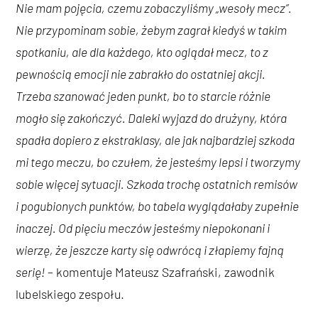
Nie mam pojęcia, czemu zobaczyliśmy „wesoły mecz”.
Nie przypominam sobie, żebym zagrał kiedyś w takim
spotkaniu, ale dla każdego, kto oglądał mecz, to z
pewnością emocji nie zabrakło do ostatniej akcji.
Trzeba szanować jeden punkt, bo to starcie różnie
mogło się zakończyć. Daleki wyjazd do drużyny, która
spadła dopiero z ekstraklasy, ale jak najbardziej szkoda
mi tego meczu, bo czułem, że jesteśmy lepsi i tworzymy
sobie więcej sytuacji. Szkoda trochę ostatnich remisów
i pogubionych punktów, bo tabela wyglądałaby zupełnie
inaczej. Od pięciu meczów jesteśmy niepokonani i
wierzę, że jeszcze karty się odwrócą i złapiemy fajną
serię!
– komentuje Mateusz Szafrański, zawodnik
lubelskiego zespołu.