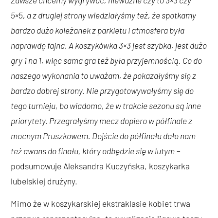
Zawsze chcemy wygrywać, nieważne czy to 3×3 czy
5×5, a z drugiej strony wiedziałyśmy też, że spotkamy
bardzo dużo koleżanek z parkietu i atmosfera była
naprawdę fajna. A koszykówka 3×3 jest szybka, jest dużo
gry 1 na 1, więc sama gra też była przyjemnością. Co do
naszego wykonania to uważam, że pokazałyśmy się z
bardzo dobrej strony. Nie przygotowywałyśmy się do
tego turnieju, bo wiadomo, że w trakcie sezonu są inne
priorytety. Przegrałyśmy mecz dopiero w półfinale z
mocnym Pruszkowem. Dojście do półfinału dało nam
też awans do finału, który odbędzie się w lutym
–
podsumowuje Aleksandra Kuczyńska, koszykarka
lubelskiej drużyny.
Mimo że w koszykarskiej ekstraklasie kobiet trwa