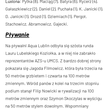
Luxiona
: Pytka (8), Maciąg (7), Batyra (6), Rycerz (4),
Gałaszkiewicz (2), Daniel (2), Puchała (1), K. Janicki (1),
D. Janicki (1), Drozd (1), Dziemiach (1), Pergoł,
Stachowicz, Abramowicz, Gajecki.
Pływanie
Na pływalni Aqua Lublin odbyła się szósta runda
Lauru Lubelskiego Koziołka, a w niej nie zabrakło
reprezentantów AZS-u UMCS. Z bardzo dobrej strony
pokazała się Jagoda Filmowicz, która była trzecia na
50 metrów grzbietem i czwarta na 100 metrów
zmiennym. Wśród panów z kolei na trzecim stopniu
podium stanął Filip Nowicki w rywalizacji na 100
metrów zmiennym oraz Szymon Skoczylas w wyścigu
na 50 metrów stylem dowolnym. Wspomniany