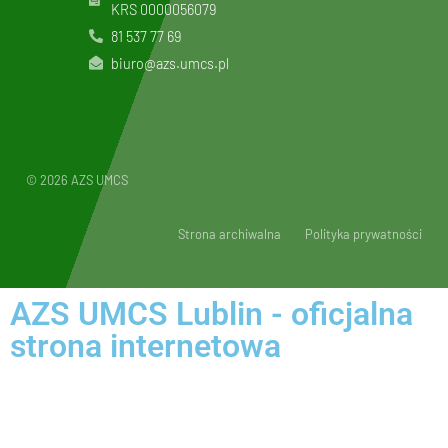
KRS
0000056079
81 537 77 69
biuro@azs.umcs.pl
© 2026 AZS UMCS
Strona archiwalna
Polityka prywatności
AZS UMCS Lublin - oficjalna
strona internetowa