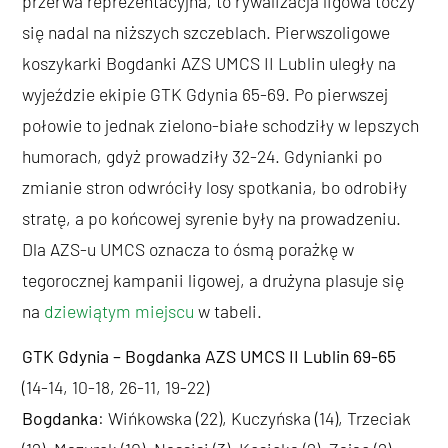
przerwa reprezentacyjna, to rywalizacja ligowa toczy
się nadal na niższych szczeblach. Pierwszoligowe
koszykarki Bogdanki AZS UMCS II Lublin uległy na
wyjeździe ekipie GTK Gdynia 65-69. Po pierwszej
połowie to jednak zielono-białe schodziły w lepszych
humorach, gdyż prowadziły 32-24. Gdynianki po
zmianie stron odwróciły losy spotkania, bo odrobiły
stratę, a po końcowej syrenie były na prowadzeniu.
Dla AZS-u UMCS oznacza to ósmą porażkę w
tegorocznej kampanii ligowej, a drużyna plasuje się
na
dziewiątym miejscu
w tabeli.
GTK Gdynia – Bogdanka AZS UMCS II Lublin 69-65
(14-14, 10-18, 26-11, 19-22)
Bogdanka
: Wińkowska (22), Kuczyńska (14), Trzeciak