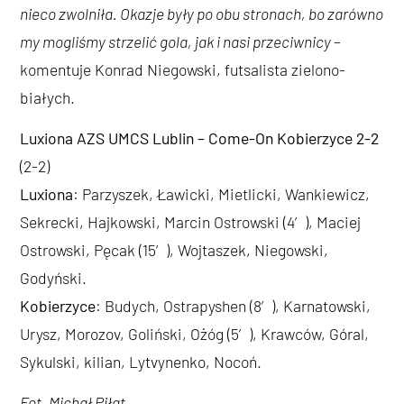
nieco zwolniła. Okazje były po obu stronach, bo zarówno
my mogliśmy strzelić gola, jak i nasi przeciwnicy
–
komentuje Konrad Niegowski, futsalista zielono-
białych.
Luxiona AZS UMCS Lublin – Come-On Kobierzyce 2-2
(2-2)
Luxiona
: Parzyszek, Ławicki, Mietlicki, Wankiewicz,
Sekrecki, Hajkowski, Marcin Ostrowski (4′), Maciej
Ostrowski, Pęcak (15′), Wojtaszek, Niegowski,
Godyński.
Kobierzyce
: Budych, Ostrapyshen (8′), Karnatowski,
Urysz, Morozov, Goliński, Ożóg (5′), Krawców, Góral,
Sykulski, kilian, Lytvynenko, Nocoń.
Fot. Michał Piłat