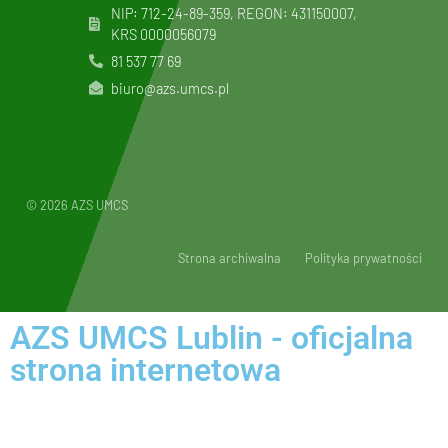
NIP: 712-24-89-359, REGON: 431150007,
KRS
0000056079
81 537 77 69
biuro@azs.umcs.pl
© 2026 AZS UMCS
Strona archiwalna
Polityka prywatności
AZS UMCS Lublin - oficjalna
strona internetowa