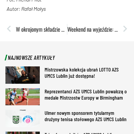
Autor: Rafał Małys
W okrojonym składzie postawili się wiceliderowi z Wałbrzycha
Weekend na wyjeździe: Akanza kończy sezon zasadniczy bez porażki
NAJNOWSZE ARTYKUŁY
Mistrzowska kolekcja ubrań LOTTO AZS
UMCS Lublin już dostępna!
Reprezentanci AZS UMCS Lublin powalczą o
medale Mistrzostw Europy w Birmingham
Ulmer nowym sponsorem tytularnym
drużyny tenisa stołowego AZS UMCS Lublin