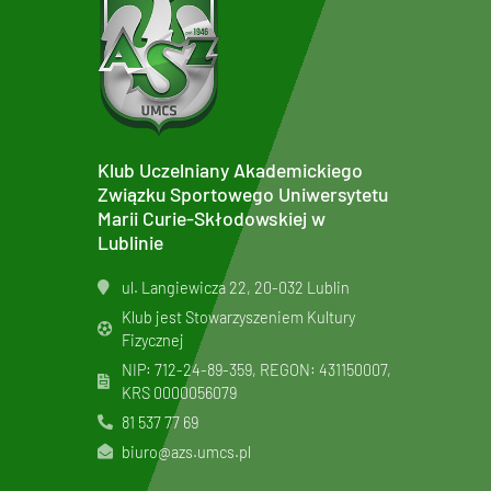
Klub Uczelniany Akademickiego
Związku Sportowego Uniwersytetu
Marii Curie-Skłodowskiej w
Lublinie
ul. Langiewicza 22, 20-032 Lublin
Klub jest Stowarzyszeniem Kultury
Fizycznej
NIP: 712-24-89-359, REGON: 431150007,
KRS
0000056079
81 537 77 69
biuro@azs.umcs.pl