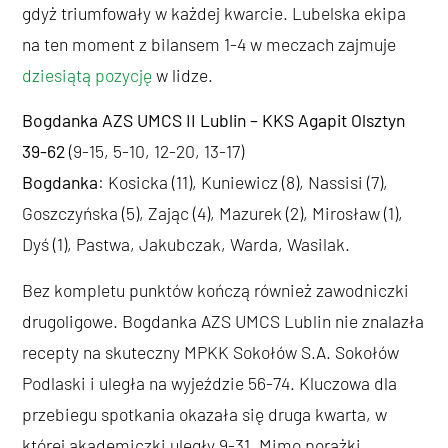
gdyż triumfowały w każdej kwarcie. Lubelska ekipa
na ten moment z bilansem 1-4 w meczach zajmuje
dziesiątą pozycję
w lidze.
Bogdanka AZS UMCS II Lublin – KKS Agapit Olsztyn
39-62
(9-15, 5-10, 12-20, 13-17)
Bogdanka
: Kosicka (11), Kuniewicz (8), Nassisi (7),
Goszczyńska (5), Zając (4), Mazurek (2), Mirosław (1),
Dyś (1), Pastwa, Jakubczak, Warda, Wasilak.
Bez kompletu punktów kończą również zawodniczki
drugoligowe. Bogdanka AZS UMCS Lublin nie znalazła
recepty na skuteczny MPKK Sokołów S.A. Sokołów
Podlaski i uległa na wyjeździe 56-74. Kluczowa dla
przebiegu spotkania okazała się druga kwarta, w
której akademiczki uległy 9-31. Mimo porażki