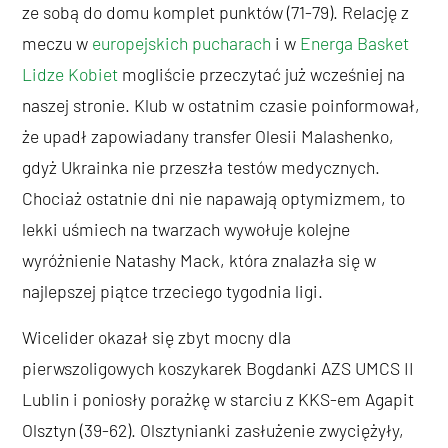
ze sobą do domu komplet punktów (71-79). Relację z
meczu w
europejskich pucharach
i w
Energa Basket
Lidze Kobiet
mogliście przeczytać już wcześniej na
naszej stronie. Klub w ostatnim czasie poinformował,
że upadł zapowiadany transfer Olesii Malashenko,
gdyż Ukrainka nie przeszła testów medycznych.
Chociaż ostatnie dni nie napawają optymizmem, to
lekki uśmiech na twarzach wywołuje kolejne
wyróżnienie Natashy Mack, która znalazła się w
najlepszej piątce trzeciego tygodnia ligi.
Wicelider okazał się zbyt mocny dla
pierwszoligowych koszykarek Bogdanki AZS UMCS II
Lublin i poniosły porażkę w starciu z KKS-em Agapit
Olsztyn (39-62). Olsztynianki zasłużenie zwyciężyły,