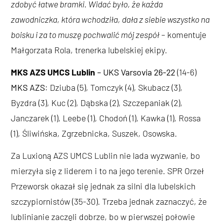
zdobyć łatwe bramki. Widać było, że każda
zawodniczka, która wchodziła, dała z siebie wszystko na
boisku i za to muszę pochwalić mój zespół
– komentuje
Małgorzata Rola, trenerka lubelskiej ekipy.
MKS AZS UMCS Lublin
– UKS Varsovia 26-22
(14-6)
MKS AZS
: Dziuba (5), Tomczyk (4), Skubacz (3),
Byzdra (3), Kuc (2), Dąbska (2), Szczepaniak (2),
Janczarek (1), Leebe (1), Chodoń (1), Kawka (1), Rossa
(1), Śliwińska, Zgrzebnicka, Suszek, Osowska.
Za Luxioną AZS UMCS Lublin nie lada wyzwanie, bo
mierzyła się z liderem i to na jego terenie. SPR Orzeł
Przeworsk okazał się jednak za silni dla lubelskich
szczypiornistów (35-30). Trzeba jednak zaznaczyć, że
lublinianie zaczęli dobrze, bo w pierwszej połowie