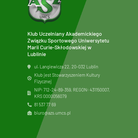
Klub Uczelniany Akademickiego
Związku Sportowego Uniwersytetu
Marii Curie-Skłodowskiej w
Lublinie
ul. Langiewicza 22, 20-032 Lublin
Klub jest Stowarzyszeniem Kultury
Fizycznej
NIP: 712-24-89-359, REGON: 431150007,
KRS
0000056079
81 537 77 69
biuro@azs.umcs.pl