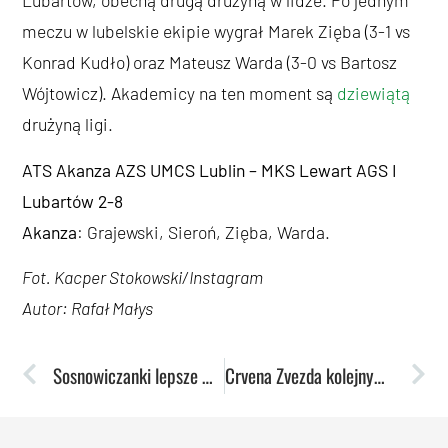
Lubartów, obecną drugą drużyną w lidze. Po jednym
meczu w lubelskie ekipie wygrał Marek Zięba (3-1 vs
Konrad Kudło) oraz Mateusz Warda (3-0 vs Bartosz
Wójtowicz). Akademicy na ten moment są
dziewiątą
drużyną ligi.
ATS Akanza AZS UMCS Lublin – MKS Lewart AGS I
Lubartów 2-8
Akanza
: Grajewski, Sieroń, Zięba, Warda.
Fot. Kacper Stokowski/Instagram
Autor: Rafał Małys
Sosnowiczanki lepsze w Hali MOSiR. Druga ligowa porażka lubelskich koszykarek
Crvena Zvezda kolejnym domowym rywalem w EuroCup