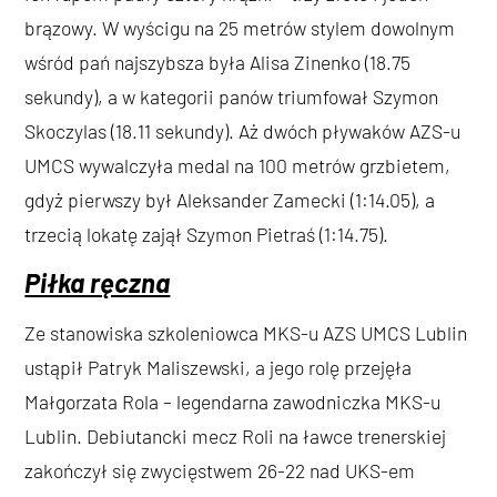
brązowy. W wyścigu na 25 metrów stylem dowolnym
wśród pań najszybsza była Alisa Zinenko (18.75
sekundy), a w kategorii panów triumfował Szymon
Skoczylas (18.11 sekundy). Aż dwóch pływaków AZS-u
UMCS wywalczyła medal na 100 metrów grzbietem,
gdyż pierwszy był Aleksander Zamecki (1:14.05), a
trzecią lokatę zajął Szymon Pietraś (1:14.75).
Piłka ręczna
Ze stanowiska szkoleniowca MKS-u AZS UMCS Lublin
ustąpił Patryk Maliszewski, a jego rolę przejęła
Małgorzata Rola – legendarna zawodniczka MKS-u
Lublin. Debiutancki mecz Roli na ławce trenerskiej
zakończył się zwycięstwem 26-22 nad UKS-em