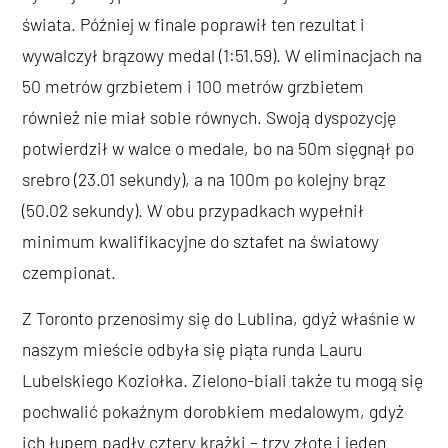
świata. Później w finale poprawił ten rezultat i
wywalczył brązowy medal (1:51.59). W eliminacjach na
50 metrów grzbietem i 100 metrów grzbietem
również nie miał sobie równych. Swoją dyspozycję
potwierdził w walce o medale, bo na 50m sięgnął po
srebro (23.01 sekundy), a na 100m po kolejny brąz
(50.02 sekundy). W obu przypadkach wypełnił
minimum kwalifikacyjne do sztafet na światowy
czempionat.
Z Toronto przenosimy się do Lublina, gdyż właśnie w
naszym mieście odbyła się piąta runda Lauru
Lubelskiego Koziołka. Zielono-biali także tu mogą się
pochwalić pokaźnym dorobkiem medalowym, gdyż
ich łupem padły cztery krążki – trzy złote i jeden