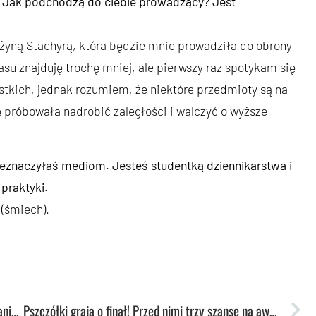
. Jak podchodzą do ciebie prowadzący? Jest
żyną Stachyrą, która będzie mnie prowadziła do obrony
asu znajduję trochę mniej, ale pierwszy raz spotykam się
tkich, jednak rozumiem, że niektóre przedmioty są na
 próbowała nadrobić zaległości i walczyć o wyższe
zeznaczyłaś mediom. Jesteś studentką dziennikarstwa i
praktyki.
(śmiech).
Wicemistrzyni świata – Adrianna Sułek na spotkaniu z Rektorem
Pszczółki grają o finał! Przed nimi trzy szanse na awans. Pierwsza dziś