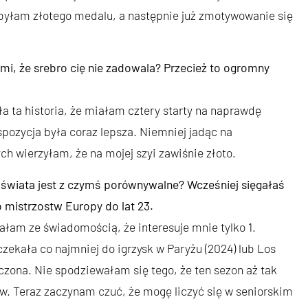
obyłam złotego medalu, a następnie już zmotywowanie się
i, że srebro cię nie zadowala? Przecież to ogromny
 ta historia, że miałam cztery starty na naprawdę
spozycja była coraz lepsza. Niemniej jadąc na
ych wierzyłam, że na mojej szyi zawiśnie złoto.
 świata jest z czymś porównywalne? Wcześniej sięgałaś
o mistrzostw Europy do lat 23.
łam ze świadomością, że interesuje mnie tylko 1.
zekała co najmniej do igrzysk w Paryżu (2024) lub Los
zona. Nie spodziewałam się tego, że ten sezon aż tak
ów. Teraz zaczynam czuć, że mogę liczyć się w seniorskim