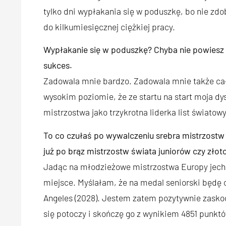
tylko dni wypłakania się w poduszkę, bo nie zd
do kilkumiesięcznej ciężkiej pracy.
Wypłakanie się w poduszkę? Chyba nie powiesz m
sukces.
Zadowala mnie bardzo. Zadowala mnie także cała
wysokim poziomie, że ze startu na start moja dy
mistrzostwa jako trzykrotna liderka list światow
To co czułaś po wywalczeniu srebra mistrzostw
już po brąz mistrzostw świata juniorów czy złot
Jadąc na młodzieżowe mistrzostwa Europy jecha
miejsce. Myślałam, że na medal seniorski będę c
Angeles (2028). Jestem zatem pozytywnie zaskoc
się potoczy i skończę go z wynikiem 4851 punkt