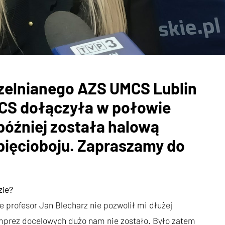
zelnianego AZS UMCS Lublin
CS dołączyła w połowie
później została halową
pięcioboju. Zapraszamy do
zie?
e profesor Jan Blecharz nie pozwolił mi dłużej
mprez docelowych dużo nam nie zostało. Było zatem