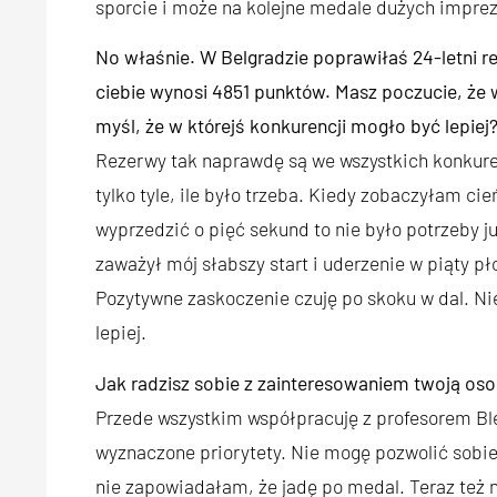
sporcie i może na kolejne medale dużych imprez
No właśnie. W Belgradzie poprawiłaś 24-letni re
ciebie wynosi 4851 punktów. Masz poczucie, że 
myśl, że w którejś konkurencji mogło być lepiej
Rezerwy tak naprawdę są we wszystkich konkur
tylko tyle, ile było trzeba. Kiedy zobaczyłam ci
wyprzedzić o pięć sekund to nie było potrzeby j
zaważył mój słabszy start i uderzenie w piąty p
Pozytywne zaskoczenie czuję po skoku w dal. Nie
lepiej.
Jak radzisz sobie z zainteresowaniem twoją oso
Przede wszystkim współpracuję z profesorem Bl
wyznaczone priorytety. Nie mogę pozwolić sobie
nie zapowiadałam, że jadę po medal. Teraz też 