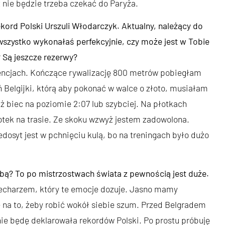
 nie będzie trzeba czekać do Paryża.
kord Polski Urszuli Włodarczyk. Aktualny, należący do
wszystko wykonałaś perfekcyjnie, czy może jest w Tobie
? Są jeszcze rezerwy?
encjach. Kończące rywalizację 800 metrów pobiegłam
eń Belgijki, którą aby pokonać w walce o złoto, musiałam
uż biec na poziomie 2:07 lub szybciej. Na płotkach
łotek na trasie. Ze skoku wzwyż jestem zadowolona.
dosyt jest w pchnięciu kulą, bo na treningach było dużo
bą? To po mistrzostwach świata z pewnością jest duże.
echarzem, który te emocje dozuje. Jasno mamy
 na to, żeby robić wokół siebie szum. Przed Belgradem
nie będę deklarowała rekordów Polski. Po prostu próbuję