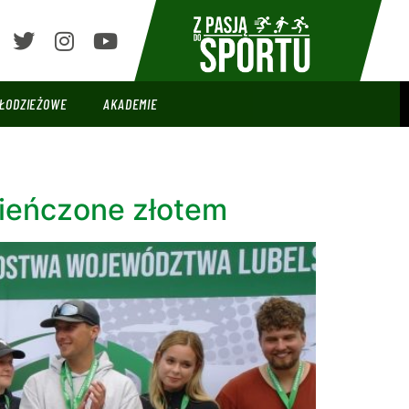
ŁODZIEŻOWE
AKADEMIE
ieńczone złotem