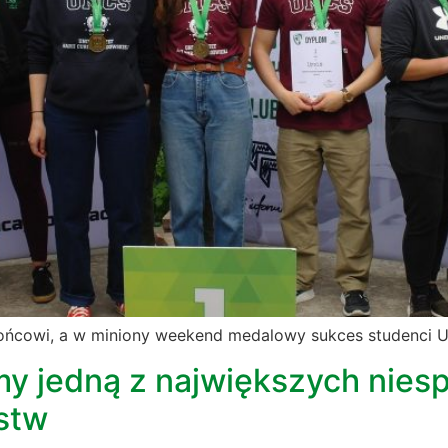
ońcowi, a w miniony weekend medalowy sukces studenci U
y jedną z największych niesp
ostw