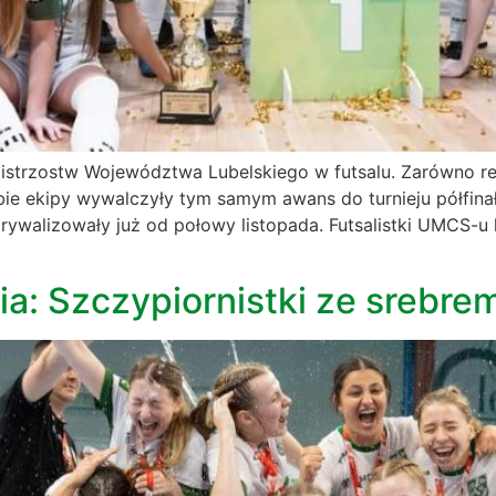
strzostw Województwa Lubelskiego w futsalu. Zarówno rep
 Obie ekipy wywalczyły tym samym awans do turnieju półfin
 rywalizowały już od połowy listopada. Futsalistki UMCS-
: Szczypiornistki ze srebre