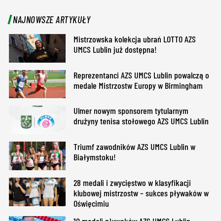
NAJNOWSZE ARTYKUŁY
Mistrzowska kolekcja ubrań LOTTO AZS
UMCS Lublin już dostępna!
Reprezentanci AZS UMCS Lublin powalczą o
medale Mistrzostw Europy w Birmingham
Ulmer nowym sponsorem tytularnym
drużyny tenisa stołowego AZS UMCS Lublin
Triumf zawodników AZS UMCS Lublin w
Białymstoku!
28 medali i zwycięstwo w klasyfikacji
klubowej mistrzostw – sukces pływaków w
Oświęcimiu
10 medali pływaków AZS UMCS Lublin