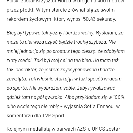
Polski został Krzysztof Hołub w biegu na 400 metrów
przez płotki. W tym starcie zrównał się ze swoim
rekordem życiowym, który wynosi 50.43 sekundy.
Bieg był typowo taktyczny i bardzo wolny. Myślałam, że
może ta pierwsza część będzie trochę szybsza. Nie
mniej jednak ja się po prostu z tego cieszę, że zdobyłam
złoty medal. Taki był mój cel na ten bieg. Ja mam też
taki charakter, że jestem zdyscyplinowana i bardzo
zawzięta. Tak właśnie startuję i w taki sposób wracam
do sportu. Nie wyobrażam sobie, żeby rywalizować
gdzieś tam na pół gwizdka. Albo przykładam się w 100%
albo wcale tego nie robię
– wyjaśnia Sofia Ennaoui w
komentarzu dla TVP Sport.
Kolejnym medalistą w barwach AZS-u UMCS został