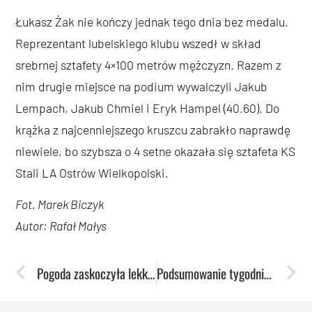
Łukasz Żak nie kończy jednak tego dnia bez medalu.
Reprezentant lubelskiego klubu wszedł w skład
srebrnej sztafety 4×100 metrów mężczyzn. Razem z
nim drugie miejsce na podium wywalczyli Jakub
Lempach, Jakub Chmiel i Eryk Hampel (40.60). Do
krążka z najcenniejszego kruszcu zabrakło naprawdę
niewiele, bo szybsza o 4 setne okazała się sztafeta KS
Stali LA Ostrów Wielkopolski.
Fot. Marek Biczyk
Autor: Rafał Małys
Pogoda zaskoczyła lekkoatletów. Jest jednak pierwsze srebro dla lublinian
Podsumowanie tygodnia: Szczypiornistki ze srebrem AMP!