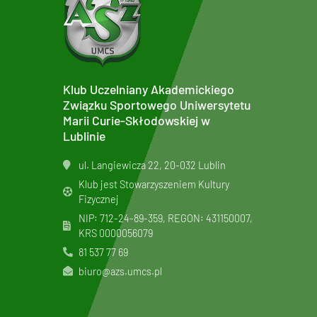
Klub Uczelniany Akademickiego
Związku Sportowego Uniwersytetu
Marii Curie-Skłodowskiej w
Lublinie
ul. Langiewicza 22, 20-032 Lublin
Klub jest Stowarzyszeniem Kultury
Fizycznej
NIP: 712-24-89-359, REGON: 431150007,
KRS
0000056079
81 537 77 69
biuro@azs.umcs.pl