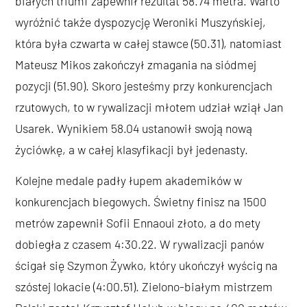
białych triumf zapewnił rezultat 58.74 metra. Warto
wyróżnić także dyspozycję Weroniki Muszyńskiej,
która była czwarta w całej stawce (50.31), natomiast
Mateusz Mikos zakończył zmagania na siódmej
pozycji (51.90). Skoro jesteśmy przy konkurencjach
rzutowych, to w rywalizacji młotem udział wziął Jan
Usarek. Wynikiem 58.04 ustanowił swoją nową
życiówkę, a w całej klasyfikacji był jedenasty.
Kolejne medale padły łupem akademików w
konkurencjach biegowych. Świetny finisz na 1500
metrów zapewnił Sofii Ennaoui złoto, a do mety
dobiegła z czasem 4:30.22. W rywalizacji panów
ścigał się Szymon Żywko, który ukończył wyścig na
szóstej lokacie (4:00.51). Zielono-białym mistrzem